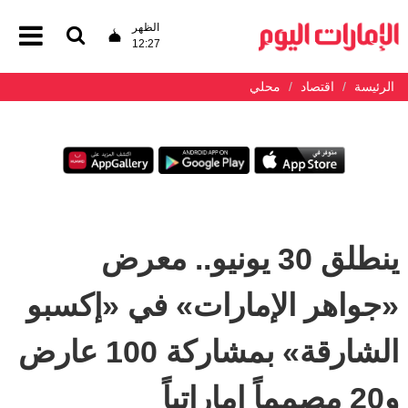
الظهر
12:27
الرئيسة
اقتصاد
محلي
ينطلق 30 يونيو.. معرض
«جواهر الإمارات» في «إكسبو
الشارقة» بمشاركة 100 عارض
و20 مصمماً إماراتياً