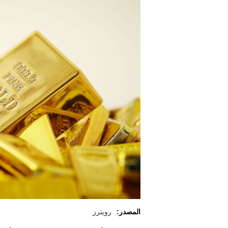
المصدر:
رويترز