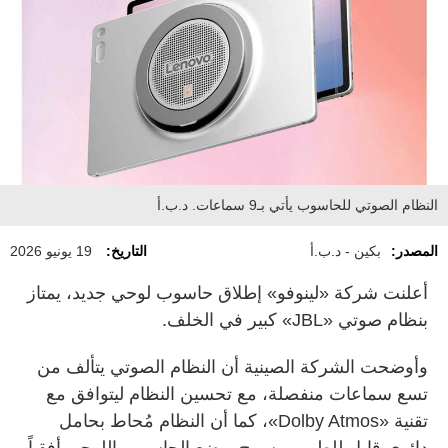
النظام الصوتي للحاسوب يأتي بـ9 سماعات. د.ب.أ
المصدر:
بكين - د.ب.أ
التاريخ:
19 يونيو 2026
أعلنت شركة «لينوفو» إطلاق حاسوب لوحي جديد، يمتاز
بنظام صوتي «JBL» كبير في الخلف.
وأوضحت الشركة الصينية أن النظام الصوتي يتألف من
تسع سماعات منفصلة، مع تحسين النظام ليتوافق مع
تقنية «Dolby Atmos»، كما أن النظام مُحاط بحامل
دائري قابل للطي، ويسمح بوضع الحاسوب اللوحي أفقياً