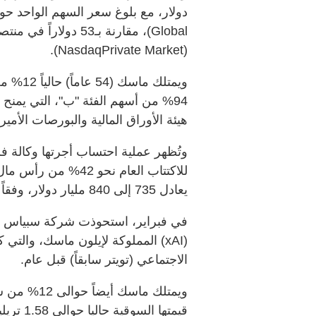
(NasdaqPrivate Market).
ويمتلك 
94% من أسهم الفئة "ب"، التي يم
هيئة الأوراق المالية والبورصات الأمير
وتُظهر عملية احتساب أجرتها وكالة
يعادل 735 إلى 840 مليار دولار، وفقاً لأحدث التقديرات.
في فبراير، استحوذت شركة سبياس إ
(xAI) المملوكة لإيلون ماسك، وا
الاجتماعي (تويتر سابقاً) قبل عام.
ويمتلك ماسك
قيمتها السوقية حاليا حوالي 1.58 تريليون دولار.