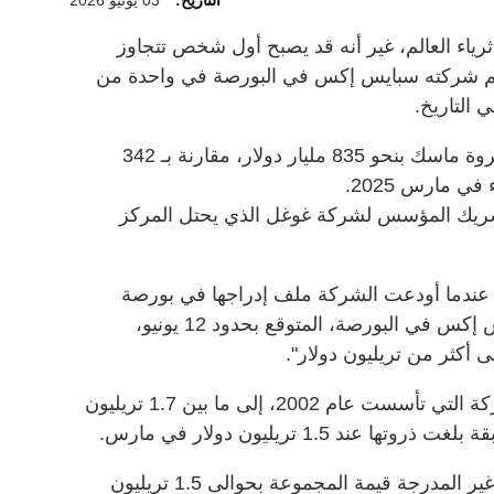
التاريخ:
03 يونيو 2026
رياء العالم، غير أنه قد يصبح أول شخص تتجاوز
سهم شركته سبايس إكس في البورصة في واحدة من
 التاريخ.
وقدرت مجلة فوربس الثلاثاء صافي ثروة ماسك بنحو 835 مليار دولار، مقارنة بـ 342
في مارس 2025.
لشريك المؤسس لشركة غوغل الذي يحتل المركز
عندما أودعت الشركة ملف إدراجها في بورصة
ناسداك، إن طرح أسهم شركة سبايس إكس في البورصة، المتوقع بحدود 12 يونيو،
 أكثر من تريليون دولار".
ويُرجّح أن ترتفع القيمة السوقية للشركة التي تأسست عام 2002، إلى ما بين 1.7 تريليون
ند 1.5 تريليون دولار في مارس.
والثلاثاء قدرت منصات تداول الأسهم غير المدرجة قيمة المجموعة بحوالى 1.5 تريليون