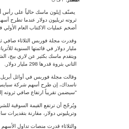
المصدر:
أ ف ب
يصنّف إيلون ماسك حالياً على رأس أث
ثروته تريليون دولار عندما تطرح أ
أضخم عمليات الاكتتاب العام الأولي في
مليار دولار في قائمتها السنوية للأثرياء 
ويتقدم ماسك بكثير عن لاري بيج، ا
الثاني بثروة قدرها 298 مليار دولار.
وقالت مجلة فوربس في أوائل أبريل 
"سيضمن تقريباً ارتفاع صافي ثروته إلى
وتريليوني دولار، مقارنة بتقديرات سابقة بلغت ذروتها ع