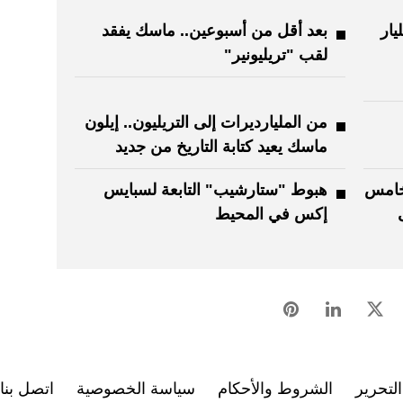
تعتزم جمع 75 مليار
بعد أقل من أسبوعين.. ماسك يفقد
لقب "تريليونير"
من المليارديرات إلى التريليون.. إيلون
ماسك يعيد كتابة التاريخ من جديد
خامس
هبوط "ستارشيب" التابعة لسبايس
إكس في المحيط
لتحرير
الشروط والأحكام
سياسة الخصوصية
اتصل بنا