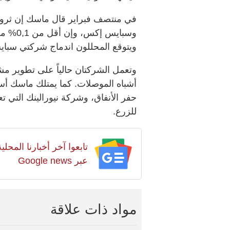
في منتصف فبراير قال ماسك إن ثروته 
وسبايس إكس، وإن أقل من 0,1% من ثروته سيولة نقدية.
ويتوقع المحللون اندماج شركتي سبايس 
وتعمل الشركتان حالياً على تطوير م
أشباه الموصلات. كما يمتلك ماسك أ
حفر الأنفاق، وشركة نيورالينك التي 
للزرع.
تابعوا آخر أخبارنا المح
عبر Google news
مواد ذات علاقة