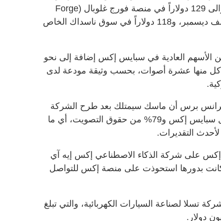
دولار، مع بلوغ سعر السهم الواحد حوالى 129 دولاراً في منصة فورج غلوبال (Forge
Global)، مقارنة بـ53 دولاراً في منتصف ديسمبر، و118 دولاراً في سوق ناسداك الخاص
ماسك (54 عاماً) حالياً 12% من الأسهم العادية في سبايس إكس إضافة إلى نحو
نح كل منها عشرة أصوات، بحسب وثيقة مودعة لدى
كية.
 فرانس برس أن ماسك سيمتلك بعد طرح الشركة
للاكتتاب العام نحو 42% من رأس مال سبايس إكس و79% من حقوق التصويت، أي ما
كس على شركة الذكاء الاصطناعي إكس إيه آي
لتي كانت بدورها استحوذت على منصة إكس للتواصل
 أيضاً حوالى 12% من شركة تسلا لصناعة السيارات الكهربائية، والتي تبلغ