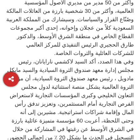
وأكثر من 50 مدير من مديري الأصول المؤسسية
العالمية، وأكثر من 30 شخصية بارزة من العائلات المالكة
وصُنّاع القرار والسياسات. وسيشارك من المملكة العربية
السعودية كلاً من عجلان وإخوانه، إحدى أكبر مجموعات
القطاع الخاص في منطقة الشرق الأوسط، والدكتور
طارق الحجيري الرئيس التنفيذي للمركز العالمي
للشركات العائلية والثروات الخاصة.
وفي هذا الصدد، أكد السيد لاكشمي نارايانان، رئيس
مجلس إدارة معهد صندوق الثروة السيادية والسيد مايكل
مادويل ، رئيس معهد صندوق الثروة السيادية، أن مؤتمر
الثروة العالمية يشكل منصة استثنائية لدول مجلس
التعاون الخليجي وكبرى المؤسسات التجارية لاستعراض
الفرص التجارية أمام المستثمرين، وتعزيز تدفق رأس
المال وإقامة شراكات استراتيجية. مشيرين إلى أنه
وحتى اللحظة، أعربت 60 مؤسسة متميزة عائلية بارزة
في الشرق الأوسط عن رغبتها في المشاركة من خلال
التسجيل في الحدث ما يشكل 20 ٪ من إجمالي الحضور.