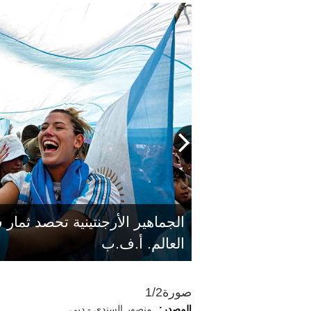
الجماهير الأرجنتينية تحصد ثمار 
العالم. أ.ف.ب
صورة
1/2
المصدر:
منصور السندي - دبي