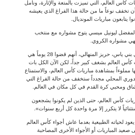
يات كأس العالم، التي تميزت بالمتعة والإثارة، ونأمل
 تخفف نوعاً ما من حالة هذا الفراغ الذي يعيشه
ا يتابعون مباريات المونديال.
لمفضل ليونيل ميسي يتوج مشواره مع منتخب
نهي مشواره الكروي.
بدوره، أكد رئيس مجلس جماهير نادي بني ياس، حريز المنهالي، أنهم قضوا 28 يوماً هي
ت كأس العالم بشغف كبير جداً، لكن الآن الكل بات
ا مملوءاً بمشاهدة مباريات كأس العالم، والاستمتاع
الدوري المحلي مجدداً ستخفف من حالة الفراغ التي
اق ومحبي كرة القدم في كل مكان في العالم.
ريات كأس العالم، حتى الذين لم يكونوا يشجعون
ستثنائياً لا يتكرر إلا مرة واحدة كل أربع سنوات».
يعود لحياته الطبيعية بعدما عاش أجواء كأس العالم
 صعيد المباريات أو الأجواء الأخرى المصاحبة