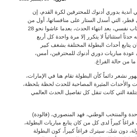
دية بدوري أدنوك للمحترفين لكرة القدم، إن
ي وعشاق كأس العالم 2022 في قطر، التي أسدل الستار على منافساتها، أول من
أمس، باتوا يشعرون بفراغ كبير، واكتئاب نفسي، بعد انتهاء الحدث، بعدما عاشوا نحو 28
دثاً استثنائياً لا يتكرر إلا مرة واحدة كل أربع
 يتابع أحداث البطولة المختلفة بشغف كبير
أن عودة مباريات دوري أدنوك للمحترفين، أمس،
هور نشعر دائماً كأن البطولة تقام هنا في الإمارات،
يات والأحداث المثيرة المصاحبة للحدث لحظة بلحظة،
ختلفة التي كانت تنقل كل تفاصيل الحدث العالمي
ة والمنتخب الوطني، فهد المنصوري، (فالودة)
راغاً كبيراً لدى كل من كان يتابع مباريات البطولة،
طولة، دون شك، سيترك فراغاً كبيراً، كون البطولة