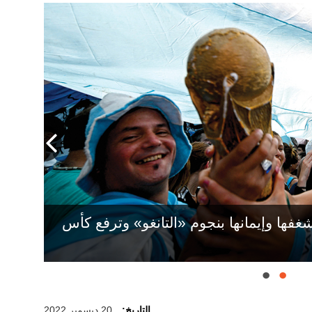
شغفها وإيمانها بنجوم «التانغو» وترفع كأس
التاريخ:
20 ديسمبر 2022