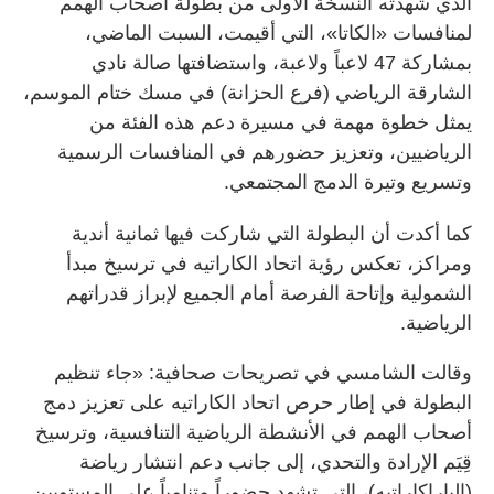
الذي شهدته النسخة الأولى من بطولة أصحاب الهمم
لمنافسات «الكاتا»، التي أقيمت، السبت الماضي،
بمشاركة 47 لاعباً ولاعبة، واستضافتها صالة نادي
الشارقة الرياضي (فرع الحزانة) في مسك ختام الموسم،
يمثل خطوة مهمة في مسيرة دعم هذه الفئة من
الرياضيين، وتعزيز حضورهم في المنافسات الرسمية
وتسريع وتيرة الدمج المجتمعي.
كما أكدت أن البطولة التي شاركت فيها ثمانية أندية
ومراكز، تعكس رؤية اتحاد الكاراتيه في ترسيخ مبدأ
الشمولية وإتاحة الفرصة أمام الجميع لإبراز قدراتهم
الرياضية.
وقالت الشامسي في تصريحات صحافية: «جاء تنظيم
البطولة في إطار حرص اتحاد الكاراتيه على تعزيز دمج
أصحاب الهمم في الأنشطة الرياضية التنافسية، وترسيخ
قِيَم الإرادة والتحدي، إلى جانب دعم انتشار رياضة
(الباراكاراتيه)، التي تشهد حضوراً متنامياً على المستويين