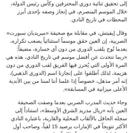
إلى تحقيق ثنائية دوري المحترفين وكأس رئيس الدولة،
خلال الموسم المنصرم، في إنجاز وصفه بإحدى أبرز
المحطات في تاريخ النادي.
وقال إيفيتش، في مقابلة مع صحيفة «ميريديان سبورت»
الصربية، إن العين حقق موسماً استثنائياً يصعب تكراره،
بعدما تُوج بلقب الدوري من دون أي خسارة، مضيفاً:
«ربما نتحدث عن أفضل موسم في تاريخ النادي، هذه هي
المرة الأولى التي يُحرز فيها الفريق لقب الدوري من دون
هزيمة، لذلك أطلقوا على إنجازنا اسم (الدوري الذهبي)،
إنه أمر مذهل، خصوصاً إذا علمنا أننا لسنا من بين الأندية
الأعلى ميزانية في المسابقة».
وجاء حديث المدرب الصربي بعدما وصفت الصحيفة
العين بأنه «ريال مدريد الشرق الأوسط»، استناداً إلى
سجله الحافل بالألقاب المحلية والقارية، باعتباره النادي
الأكثر تتويجاً في الإمارات برصيد 15 لقباً، وصاحب أول