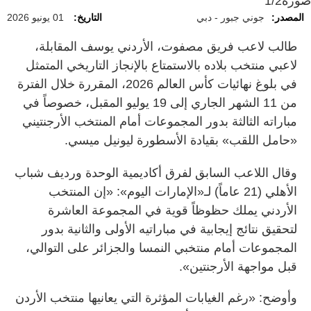
صورة
1/2
المصدر:
جوني جبور - دبي
التاريخ:
01 يونيو 2026
طالب لاعب فريق مصفوت، الأردني يوسف المقابلة،
لاعبي منتخب بلاده بالاستمتاع بالإنجاز التاريخي المتمثل
في بلوغ نهائيات كأس العالم 2026، المقررة خلال الفترة
من 11 الشهر الجاري إلى 19 يوليو المقبل، خصوصاً في
مباراته الثالثة بدور المجموعات أمام المنتخب الأرجنتيني
«حامل اللقب» بقيادة الأسطورة ليونيل ميسي.
وقال اللاعب السابق لفرق أكاديمية الوحدة ورديف شباب
الأهلي (21 عاماً) لـ«الإمارات اليوم»: «إن المنتخب
الأردني يملك حظوظاً قوية في المجموعة العاشرة
لتحقيق نتائج إيجابية في مباراتيه الأولى والثانية بدور
المجموعات أمام منتخبي النمسا والجزائر على التوالي،
قبل مواجهة الأرجنتين».
وأوضح: «رغم الغيابات المؤثرة التي يعانيها منتخب الأردن