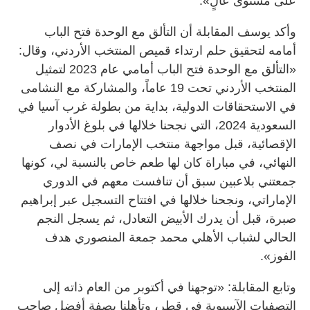
على مستوى عالٍ».
وأكد يوسف المقابلة أن التألق مع الوحدة فتح الباب
أمامه لتحقيق حلم ارتداء قميص المنتخب الأردني، وقال:
«التألق مع الوحدة فتح الباب أمامي عام 2023 لتمثيل
المنتخب الأردني تحت 19 عاماً، والمشاركة مع النشامى
في الاستحقاقات الدولية، بداية من بطولة غرب آسيا في
السعودية 2024، التي نجحنا خلالها في بلوغ الأدوار
الإقصائية، قبل مواجهة منتخب الإمارات في نصف
النهائي، في مباراة كان لها طعم خاص بالنسبة لي، كونها
جمعتني بلاعبين سبق أن تنافست معهم في الدوري
الإماراتي، ونجحنا خلالها في افتتاح التسجيل عبر إبراهيم
صبرة، قبل أن يدرك الأبيض التعادل، ثم يسجل النجم
الحالي لشباب الأهلي محمد جمعة المنصوري هدف
الفوز».
وتابع المقابلة: «توجهنا في أكتوبر من العام ذاته إلى
التصفيات الآسيوية في قطر، وتأهلنا بصفة أفضل صاحب