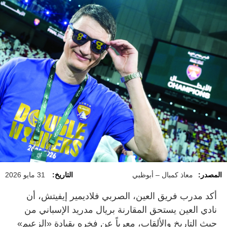
المصدر:
معاذ كمبال – أبوظبي
التاريخ:
31 مايو 2026
أكد مدرب فريق العين، الصربي فلاديمير إيفيتش، أن
نادي العين يستحق المقارنة بريال مدريد الإسباني من
حيث التاريخ والألقاب، معرباً عن فخره بقيادة «الزعيم»