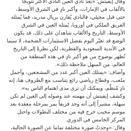
وقال إيفيتش: «يُعدّ نادي العين النادي الأكثر تتويجًا
بالألقاب في الإمارات، وأكبر نادٍ في الشرق الأوسط،
حتى قبل مجيئي، فالنادي يُقارن بريال مدريد، فما يُمثله
الفريق الملكي في أوروبا، يُمثله العين في الشرق
الأوسط، التاريخ والألقاب شاهدان على ذلك، قد يكون
الوضع قد تغيّر اليوم بفضل الاستثمارات الضخمة، لا سيما
في الأندية السعودية والقطرية، لكن نظرةً إلى التاريخ
تُظهر بوضوح من هو أكبر نادٍ في هذه المنطقة من
العالم، من السهل ملاحظة ذلك».
وأضاف: «يمتلك العين أكبر عدد من المشجعين، وأجمل
ملعب، وقطاع رياضي رائع يتناسب مع الظروف هنا، إنه
نادٍ مُنظّم، ويمكنك أن ترى مدى اهتمام الناس به».
وكشف إيفيتش أن مهمته عند وصوله إلى العين لم تكن
سهلة، مشيراً إلى أنه وجد فريقاً يمر بمرحلة معقدة بعد
موسم مخيب خرج فيه من مختلف البطولات واحتل
المركز الخامس في الدوري.
وقال: «وجدتُ صورة مختلفة تماما عن الصورة الحالية،