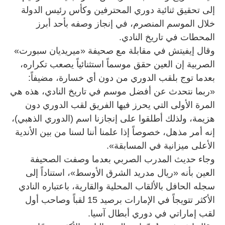
إلى تحقيق ثنائية دوري المحترفين وكأس رئيس الدولة
خلال الموسم المنصرم، في إنجاز وصفه بأحد أبرز
المحطات في تاريخ النادي.
وقال إيفيتش في مقابلة مع صحيفة «ميريديان سبورت»
الصربية إن العين حقق موسماً استثنائياً يصعب تكراره،
بعدما توج بلقب الدوري من دون أي خسارة، مضيفاً:
«ربما نتحدث عن أفضل موسم في تاريخ النادي، هذه هي
المرة الأولى التي يحرز فيها الفريق لقب الدوري دون
هزيمة، ولذلك أطلقوا على إنجازنا اسم (الدوري الذهبي)،
إنه أمر مذهل، خصوصاً إذا علمنا أننا لسنا من بين الأندية
الأعلى ميزانية في المسابقة».
وجاء حديث المدرب الصربي بعدما وصفت الصحيفة
العين بأنه «ريال مدريد الشرق الأوسط»، استناداً إلى
سجله الحافل بالألقاب المحلية والقارية، باعتباره النادي
الأكثر تتويجاً في الإمارات برصيد 15 لقباً وصاحب أول
لقب إماراتي في دوري أبطال آسيا.