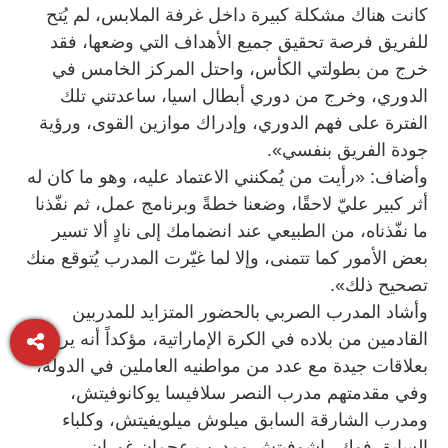
كانت هناك مشكلة كبيرة داخل غرفة الملابس، لم يُتح
للفريق فرصة تحقيق جميع الأهداف التي وضعها، فقد
خرج من بطولتي الكأس، واحتل المركز الخامس في
الدوري، وخرج من دوري أبطال اسيا، ساعدتني تلك
الفترة على فهم الدوري، وإدراك موازين القوى، ورؤية
جودة الفريق بنفسي».
وأضاف: «رأيت من يُمكنني الاعتماد عليه، وهو ما كان له
أثر كبير عليّ لاحقًا، وضعنا خطةً وبرنامج عمل، ثم نفّذنا
ما نفّذناه، من الطبيعي عند انضمامك إلى نادٍ ألا تسير
بعض الأمور كما تتمنى، وإلا لما غيّرت المدرب يُتوقع منك
تصحيح ذلك».
وأشاد المدرب الصربي بالحضور المتزايد للمدربين
القادمين من بلاده في الكرة الإماراتية، مؤكداً أنه يرتبط
بعلاقات جيدة مع عدد من مواطنيه العاملين في الدولة،
وفي مقدمتهم مدرب النصر سلافيسا يوكانوفيتش،
ومدرب الشارقة السابق ميلوش ميلويفيتش، وكلباء
السابق فوك راشوفيتش ومدرب عجمان غوران