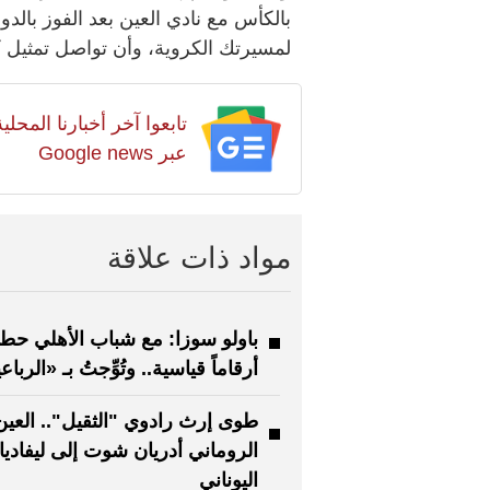
بالكأس مع نادي العين بعد الفوز بالد
لمسيرتك الكروية، وأن تواصل تمثيل ك
تابعوا آخر أخبارنا المح
عبر Google news
مواد ذات علاقة
باولو سوزا: مع شباب الأهلي حط
أرقاماً قياسية.. وتُوِّجتُ بـ «الرباع
طوى إرث رادوي "الثقيل".. العين 
الروماني أدريان شوت إلى ليفاد
اليوناني