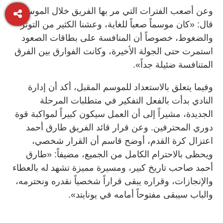
وعن أصعب الفترات التي مر بها الفريق خلال الموسم،
قال: «كان موسماً صعباً للغاية، وعشنا الكثير من التوتر
والضغوط، خصوصاً أن المنافسة على بطاقات الصعود
استمرت حتى الجولة الأخيرة، وكانت الفوارق بين الفرق
المتنافسة ضئيلة جداً».
وفيما يتعلق بالاستعداد للموسم المقبل، أكد أن إدارة
النادي بدأت بالفعل التفكير في متطلبات المرحلة
الجديدة، مشيراً إلى أن العمل سيكون كبيراً لمواكبة قوة
دوري المحترفين. وعن قرار قائد الفريق طارق أحمد
اعتزال كرة القدم، أوضح قاسم أن القرار شخصي،
ويحظى بالاحترام الكامل من الجميع، مضيفاً: «طارق
أحمد صاحب تاريخ كبير، ومسيرة مميزة تشهد له بالعطاء
والإنجازات، وقراره يبقى قراراً شخصياً نقدره ونحترمه،
والباب سيبقى مفتوحاً أمامه في يونايتد».