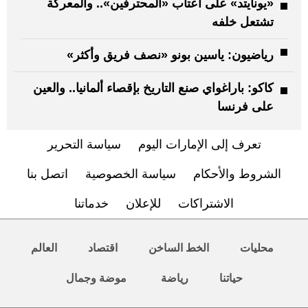
«يونايتد» على أعتاب «المحترفين».. والمعركة
تشتعل خلفه
رياضيون: ياسين بونو «نصف فريق وأكثر»
كاكو: باراغواي صنع التاريخ بإقصاء ألمانيا.. والعين
على فرنسا
تعرف إلى الإمارات اليوم
سياسة التحرير
الشروط والأحكام
سياسة الخصوصية
اتصل بنا
الاشتراكات
للإعلان
خدماتنا
محليات
الخط الساخن
اقتصاد
العالم
حياتنا
رياضة
موضة وجمال