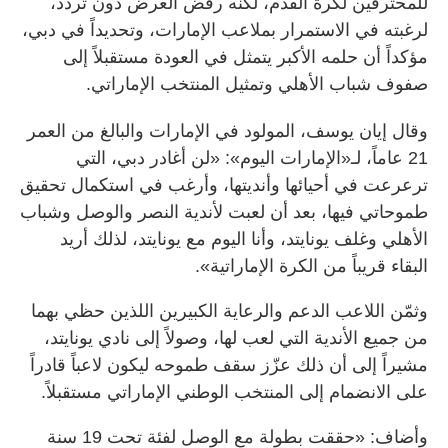
للمحترفين لكرة القدم، لكنه رفض العرض دون تردد،
لرغبته في الاستمرار بملاعب الإمارات، وتحديداً في دبي،
مؤكداً أن حلمه الأكبر يتمثل في العودة مستقبلاً إلى
صفوف شباب الأهلي وتمثيل المنتخب الإماراتي.
وقال إيان يوسف، المولود في الإمارات والبالغ من العمر
21 عاماً، لـ«الإمارات اليوم»: «لن أغادر دبي، التي
ترعرعت في أحيائها وأنديتها، وأرغب في استكمال تحقيق
طموحاتي فيها، بعد أن لعبت لأندية النصر والوصل وشباب
الأهلي وغلف يونايتد، وأنا اليوم مع يونايتد، لذلك أريد
البقاء قريباً من الكرة الإماراتية».
وثمّن اللاعب الدعم والرعاية الكبيرين اللذين حظي بهما
من جميع الأندية التي لعب لها، وصولاً إلى نادي يونايتد،
مشيراً إلى أن ذلك عزّز سقف طموحه ليكون لاعباً قادراً
على الانضمام إلى المنتخب الوطني الإماراتي مستقبلاً.
وأضاف: «حققت بطولة مع الوصل لفئة تحت 19 سنة