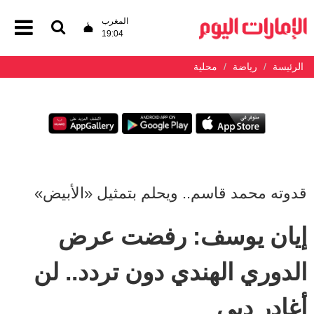
المغرب
19:04
الرئيسة
رياضة
محلية
قدوته محمد قاسم.. ويحلم بتمثيل «الأبيض»
إيان يوسف: رفضت عرض
الدوري الهندي دون تردد.. لن
أغادر دبي