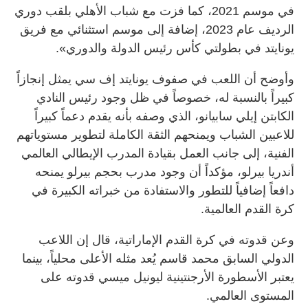
في موسم 2021، كما فزت مع شباب الأهلي بلقب دوري
الرديف عام 2023، إضافة إلى موسم استثنائي مع فريق
يونايتد في بطولتي كأس رئيس الدولة والدوري».
وأوضح أن اللعب في صفوف يونايتد إف سي يمثل إنجازاً
كبيراً بالنسبة له، خصوصاً في ظل وجود رئيس النادي
الكابتن إيلي سابيانو، الذي وصفه بأنه يقدم دعماً كبيراً
للاعبين الشباب ويمنحهم الثقة الكاملة لتطوير مستوياتهم
الفنية، إلى جانب العمل بقيادة المدرب الإيطالي العالمي
أندريا بيرلو، مؤكداً أن وجود مدرب بحجم بيرلو يمنحه
دافعاً إضافياً للتطور والاستفادة من خبراته الكبيرة في
كرة القدم العالمية.
وعن قدوته في كرة القدم الإماراتية، قال إن اللاعب
الدولي السابق محمد قاسم يُعد مثله الأعلى محلياً، بينما
يعتبر الأسطورة الأرجنتينية ليونيل ميسي قدوته على
المستوى العالمي.