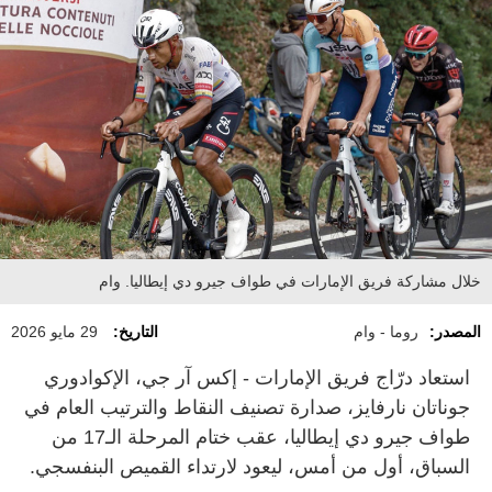
خلال مشاركة فريق الإمارات في طواف جيرو دي إيطاليا. وام
المصدر:
روما - وام
التاريخ:
29 مايو 2026
استعاد درّاج فريق الإمارات - إكس آر جي، الإكوادوري
جوناتان نارفايز، صدارة تصنيف النقاط والترتيب العام في
طواف جيرو دي إيطاليا، عقب ختام المرحلة الـ17 من
السباق، أول من أمس، ليعود لارتداء القميص البنفسجي.