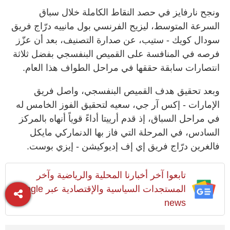
ونجح نارفايز في حصد النقاط الكاملة خلال سباق
السرعة المتوسط، ليزيح الفرنسي بول مانييه درّاج فريق
سودال كويك - ستيب، عن صدارة التصنيف، بعد أن عزّز
فرصه في المنافسة على القميص البنفسجي بفضل ثلاثة
انتصارات سابقة حققها في مراحل الطواف هذا العام.
وبعد تحقيق هدف القميص البنفسجي، واصل فريق
الإمارات - إكس آر جي، سعيه لتحقيق الفوز الخامس له
في مراحل السباق، إذ قدم أرييتا أداءً قوياً أنهاه بالمركز
السادس، في المرحلة التي فاز بها الدنماركي مايكل
فالغرين درّاج فريق إي إف إديوكيشن - إيزي بوست.
تابعوا آخر أخبارنا المحلية والرياضية وآخر
المستجدات السياسية والإقتصادية عبر Google
news