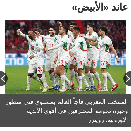
عاند «الأبيض»
بوشعيب المباركي: المنتخب الإماراتي يحتاج إلى
المنتخب المغربي فاجأ العالم بمستوى فني متطور
وخبرة نجومه المحترفين في أقوى الأندية
الاستقرار الفني، فالتغيير المستمر للمدربين يصنع
مشكلات عدة.
الأوروبية. رويترز