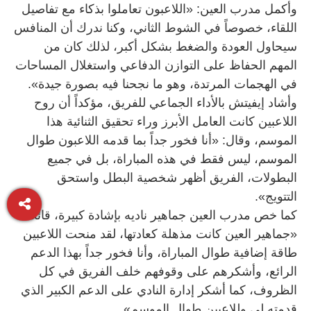
وأكمل مدرب العين: «اللاعبون تعاملوا بذكاء مع تفاصيل
اللقاء، خصوصاً في الشوط الثاني، وكنا ندرك أن المنافس
سيحاول العودة والضغط بشكل أكبر، لذلك كان من
المهم الحفاظ على التوازن الدفاعي واستغلال المساحات
في الهجمات المرتدة، وهو ما نجحنا فيه بصورة جيدة».
وأشاد إيفيتش بالأداء الجماعي للفريق، مؤكداً أن روح
اللاعبين كانت العامل الأبرز وراء تحقيق الثنائية هذا
الموسم، وقال: «أنا فخور جداً بما قدمه اللاعبون طوال
الموسم، ليس فقط في هذه المباراة، بل في جميع
البطولات، الفريق أظهر شخصية البطل واستحق
التتويج».
كما خص مدرب العين جماهير ناديه بإشادة كبيرة، قائلاً:
«جماهير العين كانت مذهلة كعادتها، لقد منحت اللاعبين
طاقة إضافية طوال المباراة، وأنا فخور جداً بهذا الدعم
الرائع، وأشكرهم على وقوفهم خلف الفريق في كل
الظروف، كما أشكر إدارة النادي على الدعم الكبير الذي
قدمته لي وللاعبين طوال الموسم».