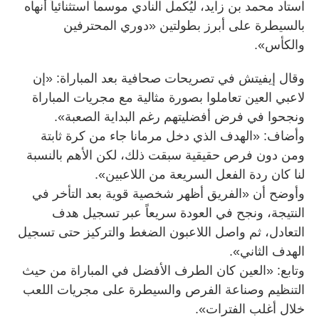
استاد محمد بن زايد، ليُكمل النادي موسماً استثنائياً أنهاه
بالسيطرة على أبرز بطولتين «دوري المحترفين
والكأس».
وقال إيفيتش في تصريحات صحافية بعد المباراة: «إن
لاعبي العين تعاملوا بصورة مثالية مع مجريات المباراة
ونجحوا في فرض أفضليتهم رغم البداية الصعبة».
وأضاف: «الهدف الذي دخل مرمانا جاء من كرة ثابتة
ومن دون فرص حقيقية سبقت ذلك، لكن الأهم بالنسبة
لنا كان ردة الفعل السريعة من اللاعبين».
وأوضح أن «الفريق أظهر شخصية قوية بعد التأخر في
النتيجة، ونجح في العودة سريعاً عبر تسجيل هدف
التعادل، ثم واصل اللاعبون الضغط والتركيز حتى تسجيل
الهدف الثاني».
وتابع: «العين كان الطرف الأفضل في المباراة من حيث
التنظيم وصناعة الفرص والسيطرة على مجريات اللعب
خلال أغلب الفترات».