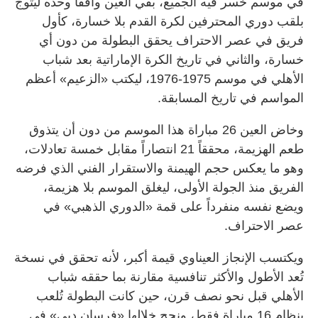
في موسم خسر فيه الجميع، بقي العين واقفاً وحده ليُتوج
بلقب دوري المحترفين لكرة القدم بلا خسارة، كأول
فريق في عصر الاحتراف يحقق البطولة من دون أي
خسارة، والثاني في تاريخ الكرة الإماراتية بعد شباب
الأهلي في موسم 1975-1976، ليكتب «الزعيم» أعظم
المواسم في تاريخ المسابقة.
وخاض العين 26 مباراة هذا الموسم من دون أن يتذوق
طعم الهزيمة، محققاً 21 انتصاراً مقابل خمسة تعادلات،
وهو ما يعكس حجم الهيمنة والاستقرار الفني الذي فرضه
الفريق منذ الجولة الأولى، ليغلق الموسم بلا هزيمة،
ويضع نفسه منفرداً على قمة «الدوري الذهبي» في
عصر الاحتراف.
ويكتسب الإنجاز العيناوي قيمة أكبر، لأنه تحقق في نسخة
تُعد الأطول والأكثر تنافسية مقارنة بما حققه شباب
الأهلي قبل نحو نصف قرن، حين كانت البطولة تُلعب
بنظام 16 مباراة فقط، ونجح خلالها «فرسان دبي» في