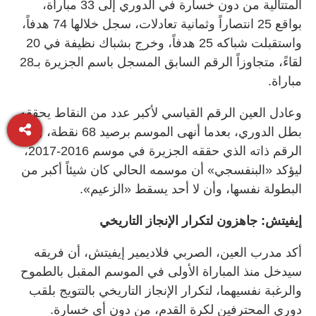
المتتالية من دون خسارة في الدوري إلى 33 مباراة،
بواقع 25 انتصاراً وثمانية تعادلات، سجل خلالها 74 هدفاً،
واستقبلت شباكه 25 هدفاً، وخرج بشباك نظيفة في 20
لقاءً، متجاوزاً الرقم السابق المسجل باسم الجزيرة بـ28
مباراة.
وعادل العين الرقم القياسي لأكبر عدد من النقاط يحققه
بطل الدوري، بعدما أنهى الموسم برصيد 68 نقطة، وهو
الرقم ذاته الذي حققه الجزيرة في موسم 2016-2017،
ليؤكد «البنفسجي» أن موسمه الحالي كان شيئاً أكبر من
البطولة نفسها، وأن لا أحد يسقط «الزعيم».
إيفيتش: جاهزون لتكرار الإنجاز التاريخي
أكد مدرب العين، الصربي فلاديمير إيفيتش، أن فريقه
سيدخل منذ المباراة الأولى في الموسم المقبل بالطموح
والرغبة نفسيهما، لتكرار الإنجاز التاريخي بالتتويج بلقب
دوري المحترفين لكرة القدم، من دون أي خسارة.