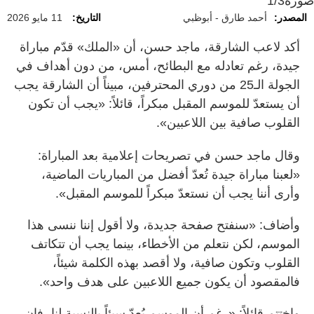
صورة
1/3
المصدر:
أحمد طارق - أبوظبي
التاريخ:
11 مايو 2026
أكد لاعب الشارقة، ماجد حسن، أن «الملك» قدّم مباراة
جيدة، رغم تعادله مع البطائح، أمس، من دون أهداف في
الجولة الـ25 من دوري المحترفين، مبيناً أن الشارقة يجب
أن يستعدّ للموسم المقبل مبكراً، قائلاً: «يجب أن تكون
القلوب صافية بين اللاعبين».
وقال ماجد حسن في تصريحات إعلامية بعد المباراة:
«لعبنا مباراة جيدة تُعدّ أفضل من المباريات الماضية،
وأرى أننا يجب أن نستعدّ مبكراً للموسم المقبل».
وأضاف: «سنفتح صفحة جديدة، ولا أقول إننا ننسى هذا
الموسم، لكن نتعلم من الأخطاء، بينما يجب أن تتكاتف
القلوب وتكون صافية، ولا أقصد بهذه الكلمة شيئاً،
فالمقصود أن يكون جميع اللاعبين على هدف واحد».
واختتم قائلاً: «رغم أن الموسم يُعدّ سيئاً بالنسبة لنا، فإن