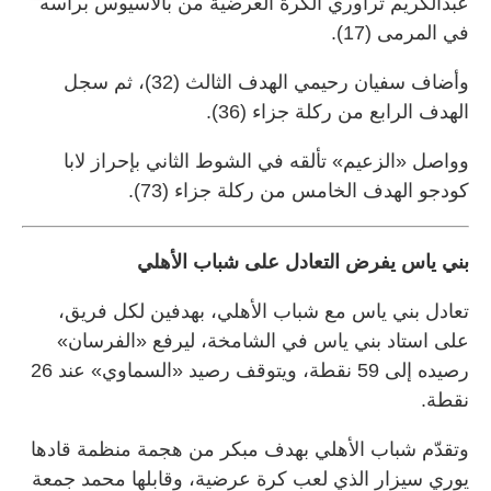
عبدالكريم تراوري الكرة العرضية من بالاسيوس برأسه
في المرمى (17).
وأضاف سفيان رحيمي الهدف الثالث (32)، ثم سجل
الهدف الرابع من ركلة جزاء (36).
وواصل «الزعيم» تألقه في الشوط الثاني بإحراز لابا
كودجو الهدف الخامس من ركلة جزاء (73).
بني ياس يفرض التعادل على شباب الأهلي
تعادل بني ياس مع شباب الأهلي، بهدفين لكل فريق،
على استاد بني ياس في الشامخة، ليرفع «الفرسان»
رصيده إلى 59 نقطة، ويتوقف رصيد «السماوي» عند 26
نقطة.
وتقدّم شباب الأهلي بهدف مبكر من هجمة منظمة قادها
يوري سيزار الذي لعب كرة عرضية، وقابلها محمد جمعة