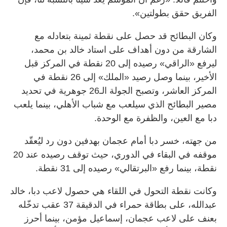
الفريق حقق بطولتين».
وكان البطائح قد حصل على نقطة ثمينة بتعادله مع
الشارقة من دون أهداف على استاد خالد بن محمد،
ليرفع «الراقي» رصيده إلى 20 نقطة في المركز قبل
الأخير، بينما وصل رصيد «الملك» إلى 26 نقطة في
المركز العاشر، وتصبح الجولة الـ26 جوهرية في تحديد
مصير البطائح الذي سيلعب مع شباب الأهلي، بينما يلعب
دبا مع العين، والظفرة مع الوحدة.
من جهته، خسر دبا أمام عجمان بهدفين دون رد ليُعقّد
موقفه في البقاء في الدوري، حيث توقف رصيده عند 20
نقطة، بينما رفع «البرتقالي» رصيده إلى 31 نقطة.
وكانت نقطة التحول في اللقاء هي حصول لاعب دبا، خالد
عبدالله، على بطاقة حمراء في الدقيقة 37 عقب تدخّله
بعنف على لاعب عجمان، إسماعيل مؤمن، بينما أحرز