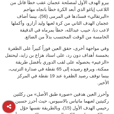
بيرو الهدف الأول لمصلحة عجمان عقب خطأ قاتل من
اللاعب إياغو الذي أبعد الكرة خطأ باتجاه مهاجم
«البرتقالي» فسدّدها في المرمى (56)، بينما أضاف
عجمان الهدف الثاني من كرة لعبها وليد أزارو، وأكملها
لاعب دبا، حبيب عبدالله، خطأ بمرماه في الدقيقة
الخامسة من الوقت المحتسب بدلاً من الضائع.
وفي مواجهة أخرى، حقق العين فوزاً كبيراً على الظفرة
بخمسة أهداف دون رد، على استاد هزاع بن زايد، ليحتفل
«الزعيم» بحصوله على لقب الدوري بأفضل طريقة
ممكنة، ويرفع رصيده إلى 65 نقطة في صدارة الترتيب،
بينما توقف رصيد الظفرة عند 19 نقطة في المركز
الأخير.
وأحرز العين هدفين «صورة طبق الأصل» من ركلتين
ركنيتين لعبهما ماتياس بالاسيوس، حيث أحرز حسين
رحيمي الهدف الأول (15)، وبالطريقة نفسها حوّل