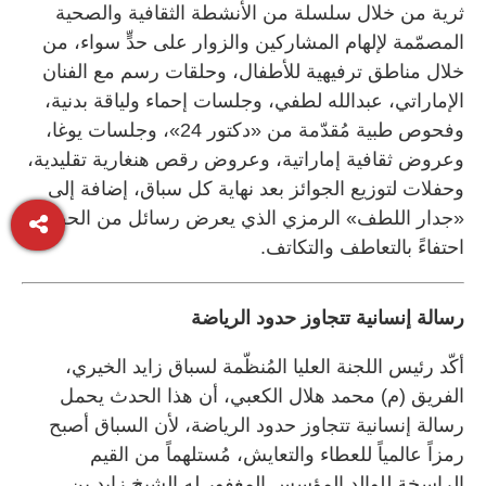
ثرية من خلال سلسلة من الأنشطة الثقافية والصحية
المصمّمة لإلهام المشاركين والزوار على حدٍّ سواء، من
خلال مناطق ترفيهية للأطفال، وحلقات رسم مع الفنان
الإماراتي، عبدالله لطفي، وجلسات إحماء ولياقة بدنية،
وفحوص طبية مُقدّمة من «دكتور 24»، وجلسات يوغا،
وعروض ثقافية إماراتية، وعروض رقص هنغارية تقليدية،
وحفلات لتوزيع الجوائز بعد نهاية كل سباق، إضافة إلى
«جدار اللطف» الرمزي الذي يعرض رسائل من الحضور
احتفاءً بالتعاطف والتكاتف.
رسالة إنسانية تتجاوز حدود الرياضة
أكّد رئيس اللجنة العليا المُنظّمة لسباق زايد الخيري،
الفريق (م) محمد هلال الكعبي، أن هذا الحدث يحمل
رسالة إنسانية تتجاوز حدود الرياضة، لأن السباق أصبح
رمزاً عالمياً للعطاء والتعايش، مُستلهماً من القيم
الراسخة للوالد المؤسس المغفور له الشيخ زايد بن