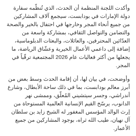
وأكدت اللجنة المنظمة أن الحدث، الذي تُنظّمه سفارة
دولة الإمارات في بودابست، سيجمع آلاف المشاركين
من جميع أنحاء المجر وخارجها في احتفال بالخير والصحة
والتضامن والتواصل الثقافي، بمشاركة واسعة من
العدّائين المحترفين، والعائلات، والبعثات الدبلوماسية،
إضافة إلى داعمي الأعمال الخيرية وعشّاق الرياضة، ما
يجعلها من أكثر فعاليات عام 2026 المجتمعية ترقّباً في
المجر.
وأوضحت، في بيان لها، أن إقامة الحدث وسط بعض من
أبرز معالم بودابست، بما في ذلك ساحة الأبطال، وشارع
أندراشي، وجسر سيتشيني المُعلّق، وممشى نهر
الدانوب، يرسّخ القيم الإنسانية العالمية المستوحاة من
إرث الوالد المؤسس المغفور له الشيخ زايد بن سلطان
آل نهيان، طيب الله ثراه، بوجود المشاركين من جميع
الأعمار.