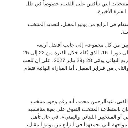
لمنتخبات التي تنافس على اللقب، خصوصاً في ظل
فترة الأخيرة.
ستقام في الرابع من يونيو المقبل، لتحديد المنتخب
ة.
تخبين من كل مجموعة، إلى جانب أفضل أربعة
منتخبات حاصلة على المركز الثالث، إلى دور الـ16، الذي يُقام خلال الفترة من 22 إلى 25
يناير المقبل، فيما تُقام مباريات الدور ربع النهائي يومَي 28 و29 يناير 2027، على أن تُلعب
لثاني من فبراير المقبل، أما المباراة النهائية فتقام
 الفني، عبدالرحمن محمد، أنه رغم وجود منتخب
إن باستطاعة المنتخب التفوق على بقية منافسيه
 أو المنتخبين اللبناني واليمني»، في حال تأهل
اجهة التي تجمعهما في الرابع من يونيو المقبل،