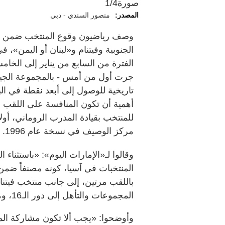
صورة
1/4
المصدر:
منصور السندي - دبي
وصف رياضيون وقوع المنتخب ضمن الم
الفترة من السابع من يناير إلى الخام
جرت أول من أمس - بالمجموعة الجيدة
تاريخية للوصول إلى أبعد نقطة في الب
أهمية أن تكون المنافسة على اللقب ا
للمنتخب بقيادة المدرب الروماني، أو
مركز الوصيف في نسخة عام 1996.
وقالوا لـ«الإمارات اليوم»: «باستثناء 
المنتخبات في آسيا، كونه مصنفاً ضمن 
باللقب مرتين، إلى جانب منتخب فيتنا
المجموعات والتأهل إلى دور الـ16، ومن ثم مواصلة مشواره في البطولة».
وأوضحوا: «يجب ألا تكون مشاركة ال