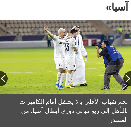
آسيا»
سبيت خاطر: خسارة الوحدة لا تعني نهاية
نجم شباب الأهلي بالا يحتفل أمام الكاميرات
الوحدة تعرَّض للخسارة أمام الاتحاد السعودي 1-0
وودّع دوري أبطال آسيا. من المصدر
بالتأهل إلى ربع نهائي دوري أبطال آسيا. من
المشوار، بل تفرض على الفريق إعادة تقييم
المصدر
جوانب فنية.