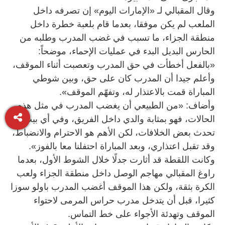
وقال المقبالي لـ «الإمارات اليوم» إن تصرفه داخل
الملعب لم يكن موفقا، بعدما قام بلعبة خطرة داخل
منطقة الجزاء، ما تسبب في غضب المدرب وطلبه من
الحارس البديل البدء في عمليات الإحماء، موضحاً:
«بالفعل أخطأت في حق المدرب وتعصبت أثناء الموقف،
وأعلم جيدا أن المدرب كان على حق، وبين شوطي
المباراة قمت بالاعتذار له، وتفهّم الموقف».
وأضاف: «من الطبيعي أن يغضب المدرب في مثل هذه
الحالات، فهو بمثابة والدي داخل الفريق، وفي أي بيت قد
تحدث بعض الخلافات، لكن الأهم هو الاحترام والانضباط،
وقد تقبل اعتذاري، وبعد المباراة احتفلنا معا بالفوز».
وكانت اللقطة قد أثارت جدلًا خلال الشوط الأول، بعدما
راوغ المقبالي مهاجم الوصل داخل منطقة الجزاء ولعب
الكرة بثقة، ولكن هذا الموقف أغضب المدرب باولو سوزا
كثيرا، قبل أن يتدخل مدرب حراس المرمى لاحتواء
الموقف وتهدئة الأجواء على خط التماس.