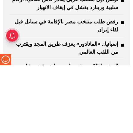
سلبية ورينارد يفشل في إيقاف الانهيار
رفض طلب منتخب مصر بالإقامة في سياتل قبل
لقاء إيران
إسبانيا.. «الماتادور» يعزف طريق المجد ويقترب
من اللقب العالمي
السقوط الكبير.. فرنسا بين نهاية حقبة ديشامب
وبداية المراجعة
عقب الخسارة القاسية في كأس العالم.. تونس
تقيل مدربها صبري لموشي
تعرف إلى الإمارات اليوم
سياسة التحرير
الشروط والأحكام
سياسة الخصوصية
اتصل بنا