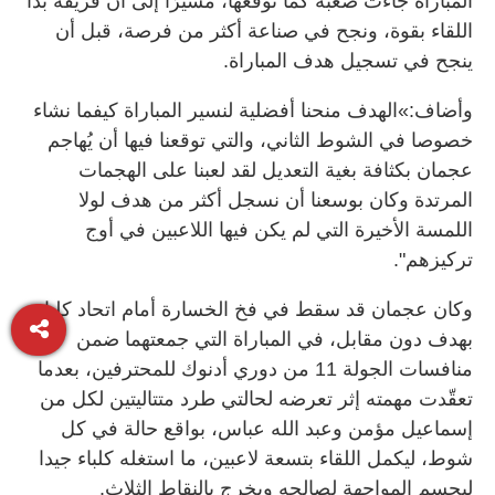
المباراة جاءت صعبة كما توقعها، مشيرًا إلى أن فريقه بدأ
اللقاء بقوة، ونجح في صناعة أكثر من فرصة، قبل أن
ينجح في تسجيل هدف المباراة.
وأضاف:»الهدف منحنا أفضلية لنسير المباراة كيفما نشاء
خصوصا في الشوط الثاني، والتي توقعنا فيها أن يُهاجم
عجمان بكثافة بغية التعديل لقد لعبنا على الهجمات
المرتدة وكان بوسعنا أن نسجل أكثر من هدف لولا
اللمسة الأخيرة التي لم يكن فيها اللاعبين في أوج
تركيزهم".
وكان عجمان قد سقط في فخ الخسارة أمام اتحاد كلباء
بهدف دون مقابل، في المباراة التي جمعتهما ضمن
منافسات الجولة 11 من دوري أدنوك للمحترفين، بعدما
تعقّدت مهمته إثر تعرضه لحالتي طرد متتاليتين لكل من
إسماعيل مؤمن وعبد الله عباس، بواقع حالة في كل
شوط، ليكمل اللقاء بتسعة لاعبين، ما استغله كلباء جيدا
ليحسم المواجهة لصالحه ويخرج بالنقاط الثلاث.