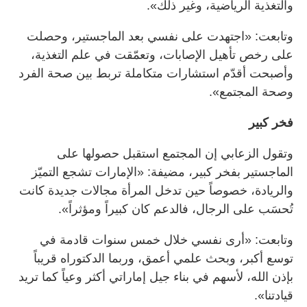
والتغذية الرياضية، وغير ذلك».
وتابعت: «اجتهدت على نفسي بعد الماجستير، وحصلت
على رخص تأهيل الإصابات، وتعمّقت في علم التغذية،
وأصبحت أقدّم استشارات متكاملة تربط بين صحة الفرد
وصحة المجتمع».
فخر كبير
وتقول الزعابي إن المجتمع استقبل حصولها على
الماجستير بفخر كبير، مضيفة: «الإمارات تشجع التميّز
والريادة، خصوصاً حين تدخل المرأة مجالات جديدة كانت
تُحسَب على الرجال، فالدعم كان كبيراً ومؤثراً».
وتابعت: «أرى نفسي خلال خمس سنوات قادمة في
توسع أكبر، وبحث علمي أعمق، وربما الدكتوراه قريباً
بإذن الله، لأسهم في بناء جيل إماراتي أكثر وعياً كما تريد
قيادتنا».