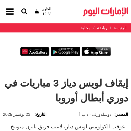
الظهر
12:28
الرئيسة
رياضة
محلية
إيقاف لويس دياز 3 مباريات في
دوري أبطال أوروبا
المصدر:
دوسلدورف - د.ب.أ
التاريخ:
23 نوفمبر 2025
عوقب الكولومبي لويس دياز، لاعب فريق بايرن ميونيخ