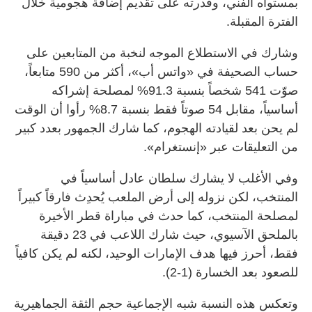
بمستواه الفني، وقدرته على تقديم إضافة هجومية خلال
الفترة المقبلة.
وشارك في الاستطلاع الموجه لنخبة من المتابعين على
حساب الصحيفة في «واتس أب»، أكثر من 590 متابعاً،
صوّت 541 شخصاً بنسبة 91.3% لمصلحة إشراكه
أساسياً، مقابل 54 صوتاً فقط بنسبة 8.7% رأوا أن الوقت
لم يحن بعد لقيادته الهجوم، كما شارك الجمهور بعدد كبير
من التعليقات عبر «إنستغرام».
وفي الأغلب لا يشارك سلطان عادل أساسياً في
المنتخب، لكن نزوله إلى أرض الملعب يُحدِث فارقاً كبيراً
لمصلحة المنتخب، كما حدث في مباراة قطر الأخيرة
بالملحق الآسيوي، حيث شارك اللاعب في 23 دقيقة
فقط، أحرز فيها هدف الإمارات الوحيد، لكنه لم يكن كافياً
للصعود بعد الخسارة (1-2).
وتعكس هذه النسبة شبه الإجماعية حجم الثقة الجماهيرية