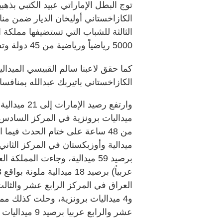
الكازاخستاني أوليخان الديار ضمن منا
الثالثة للشباب التي تستضيفها مملكة 
5000 رياضياً ورياضية من 45 دولة وتشارك فيها الإمارات بــ19 رياضة متنوعة.
‏كما حقق لاعبنا سالم القبيسي الميدا
الكازاخستاني باتيربك عبدالله بمنافسات وز
ميداليات برونزية في المركز السادس 
برصيد 59 ميدالية، وجاءت المملك
و4 ميداليات برونزية، وحلت كذلك م
عشر والرابع عربيا برصيد 9 ميداليات منها 3 ذهبيات، و4 فضيات، وبرونزيتين.