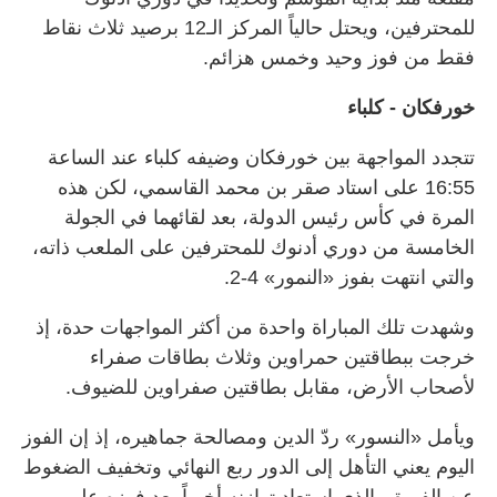
للمحترفين، ويحتل حالياً المركز الـ12 برصيد ثلاث نقاط
فقط من فوز وحيد وخمس هزائم.
خورفكان - كلباء
تتجدد المواجهة بين خورفكان وضيفه كلباء عند الساعة
16:55 على استاد صقر بن محمد القاسمي، لكن هذه
المرة في كأس رئيس الدولة، بعد لقائهما في الجولة
الخامسة من دوري أدنوك للمحترفين على الملعب ذاته،
والتي انتهت بفوز «النمور» 4-2.
وشهدت تلك المباراة واحدة من أكثر المواجهات حدة، إذ
خرجت ببطاقتين حمراوين وثلاث بطاقات صفراء
لأصحاب الأرض، مقابل بطاقتين صفراوين للضيوف.
ويأمل «النسور» ردّ الدين ومصالحة جماهيره، إذ إن الفوز
اليوم يعني التأهل إلى الدور ربع النهائي وتخفيف الضغوط
عن الفريق، الذي استعاد توازنه أخيراً بعد فوزه على