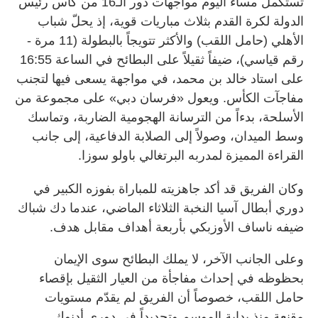
تُستكمل مساء اليوم مواجهات دور الـ16 من كأس رئيس
الدولة لكرة القدم بثلاث مباريات قوية، إذ يحلّ شباب
الأهلي (حامل اللقب) والأكثر تتويجاً بالبطولة (11 مرة -
رقم قياسي)، ضيفاً ثقيلاً على البطائح في الساعة 16:55
على استاد خالد بن محمد، في مواجهة يسعى فيها لتجنب
مفاجآت الكأس. ويعول «فرسان دبي» على مجموعة من
الأسلحة، بدءاً من الترسانة الهجومية الضاربة، وتماسك
وسط الميدان، وصولاً إلى الصلابة الدفاعية، إلى جانب
القراءة المميزة لمدربه البرتغالي باولو سوزا.
وكان الفريق قد أكد جاهزيته للمباراة بفوزه الكبير في
دوري أبطال آسيا النخبة الثلاثاء الماضي، عندما دك شباك
ضيفه ناساف الأوزبكي بأربعة أهداف مقابل هدف.
وعلى الجانب الآخر، لا يملك البطائح سوى الإيمان
بحظوظه في إحداث مفاجأة من العيار الثقيل بإقصاء
حامل اللقب، خصوصاً أن الفريق لم يقدّم مستويات
مقنعة منذ بداية الموسم وتحديداً في دوري أدنوك