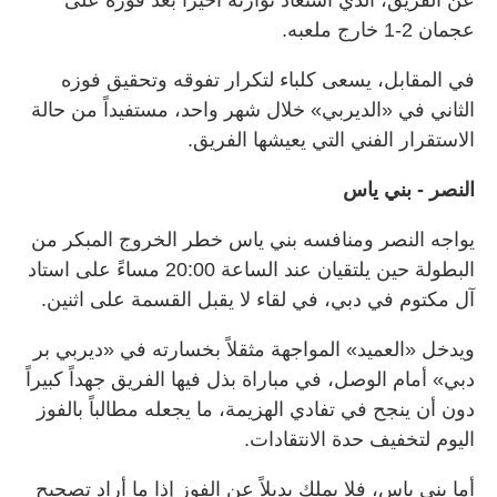
عجمان 2-1 خارج ملعبه.
في المقابل، يسعى كلباء لتكرار تفوقه وتحقيق فوزه
الثاني في «الديربي» خلال شهر واحد، مستفيداً من حالة
الاستقرار الفني التي يعيشها الفريق.
النصر - بني ياس
يواجه النصر ومنافسه بني ياس خطر الخروج المبكر من
البطولة حين يلتقيان عند الساعة 20:00 مساءً على استاد
آل مكتوم في دبي، في لقاء لا يقبل القسمة على اثنين.
ويدخل «العميد» المواجهة مثقلاً بخسارته في «ديربي بر
دبي» أمام الوصل، في مباراة بذل فيها الفريق جهداً كبيراً
دون أن ينجح في تفادي الهزيمة، ما يجعله مطالباً بالفوز
اليوم لتخفيف حدة الانتقادات.
أما بني ياس، فلا يملك بديلاً عن الفوز إذا ما أراد تصحيح