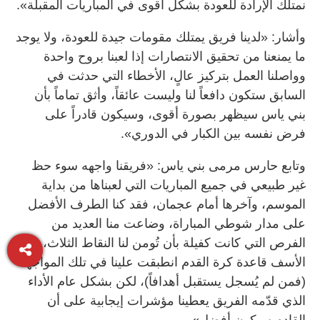
نمتلك الإرادة للعودة بشكل أقوى في المباريات المقبلة».
وأشار: «لدينا فريق يمتلك مقومات جيدة للعودة، ولا يوجد
ما يمنعنا من تحقيق الانتصارات إذا لعبنا بروح واحدة
وواصلنا العمل بتركيز عالٍ، الأخطاء التي حدثت في
السابق ستكون دافعاً لنا وليست عائقاً، وأثق تماماً بأن
بني ياس سيظهر بصورة أقوى، وسيكون قادراً على
فرض نفسه بين الكبار في الدوري».
وتابع حارس مرمى بني ياس: «فريقنا واجهه سوء حظ
غير طبيعي في جميع المباريات التي لعبناها من بداية
الموسم، وآخرها أمام عجمان، فقد كنا الطرف الأفضل
على مدار شوطي المباراة، وضاعت منا العديد من
الفرص التي كانت كفيلة بأن تُومن لنا النقاط الثلاث، ومع
الأسف قاعدة كرة القدم انطبقت علينا في تلك المواجهة
(فمن لم يُسجل يستقبل أهدافاً)، لكن بشكل عام الأداء
الذي قدّمه الفريق يعطينا مؤشرات إيجابية على أن
القادم سيكون أفضل».