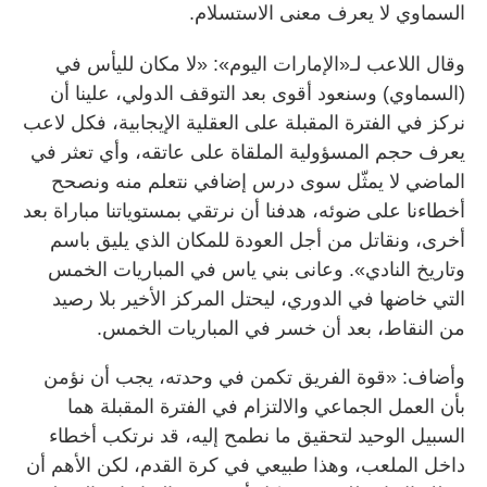
السماوي لا يعرف معنى الاستسلام.
وقال اللاعب لـ«الإمارات اليوم»: «لا مكان لليأس في
(السماوي) وسنعود أقوى بعد التوقف الدولي، علينا أن
نركز في الفترة المقبلة على العقلية الإيجابية، فكل لاعب
يعرف حجم المسؤولية الملقاة على عاتقه، وأي تعثر في
الماضي لا يمثّل سوى درس إضافي نتعلم منه ونصحح
أخطاءنا على ضوئه، هدفنا أن نرتقي بمستوياتنا مباراة بعد
أخرى، ونقاتل من أجل العودة للمكان الذي يليق باسم
وتاريخ النادي». وعانى بني ياس في المباريات الخمس
التي خاضها في الدوري، ليحتل المركز الأخير بلا رصيد
من النقاط، بعد أن خسر في المباريات الخمس.
وأضاف: «قوة الفريق تكمن في وحدته، يجب أن نؤمن
بأن العمل الجماعي والالتزام في الفترة المقبلة هما
السبيل الوحيد لتحقيق ما نطمح إليه، قد نرتكب أخطاء
داخل الملعب، وهذا طبيعي في كرة القدم، لكن الأهم أن