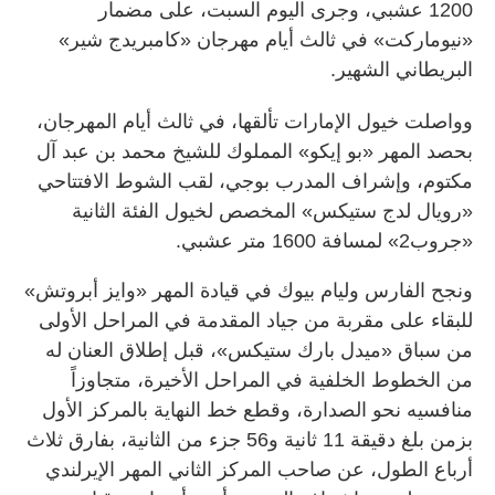
1200 عشبي، وجرى اليوم السبت، على مضمار
«نيوماركت» في ثالث أيام مهرجان «كامبريدج شير»
البريطاني الشهير.
وواصلت خيول الإمارات تألقها، في ثالث أيام المهرجان،
بحصد المهر «بو إيكو» المملوك للشيخ محمد بن عبد آل
مكتوم، وإشراف المدرب بوجي، لقب الشوط الافتتاحي
«رويال لدج ستيكس» المخصص لخيول الفئة الثانية
«جروب2» لمسافة 1600 متر عشبي.
ونجح الفارس وليام بيوك في قيادة المهر «وايز أبروتش»
للبقاء على مقربة من جياد المقدمة في المراحل الأولى
من سباق «ميدل بارك ستيكس»، قبل إطلاق العنان له
من الخطوط الخلفية في المراحل الأخيرة، متجاوزاً
منافسيه نحو الصدارة، وقطع خط النهاية بالمركز الأول
بزمن بلغ دقيقة 11 ثانية و56 جزء من الثانية، بفارق ثلاث
أرباع الطول، عن صاحب المركز الثاني المهر الإيرلندي