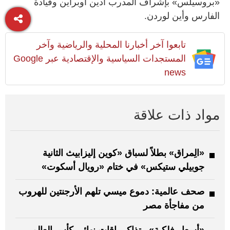
«بروسيلس» بإشراف المدرب أدين أوبراين وقيادة
الفارس وأين لوردن.
تابعوا آخر أخبارنا المحلية والرياضية وآخر
المستجدات السياسية والإقتصادية عبر Google
news
مواد ذات علاقة
«الِمراق» بطلاً لسباق «كوين إليزابيث الثانية
جوبيلي ستيكس» في ختام «رويال أسكوت»
صحف عالمية: دموع ميسي تلهم الأرجنتين للهروب
من مفاجأة مصر