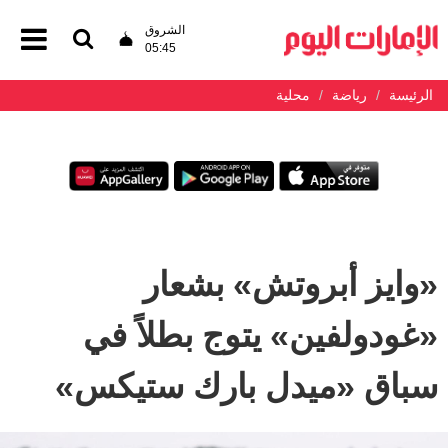
الشروق
05:45
الرئيسة
رياضة
محلية
«وايز أبروتش» بشعار
«غودولفين» يتوج بطلاً في
سباق «ميدل بارك ستيكس»