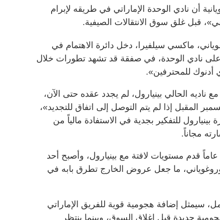
تبول 100» الأوروغويانية أن نادي الوحدة الإماراتي في طريقه لإبرام
»، قبل غلق سوق الانتقالات الصيفية.
وياني، ماكسي سيلفيرا، دخل دائرة الاهتمام في
على نادي الوحدة، في صفقة قد تشهد تطورات خلال
ي أدنوك للمحترفين».
ع ناديه الحالي بينيارول، لم يجدد عقده حتى الآن،
سمبر المقبل إذا لم يتم التوصل إلى اتفاق للتجديد»،
 بينيارول للتفكير بجدية في الاستفادة مالياً من
ته مجاناً.
تابعت: «المهاجم البالغ من العمر 28 عاماً قدم مستويات لافتة مع بينيارول، وأصبح أحد
أوروغوياني، ما جعل عروض الخارج تطرق بابه في
تمل، سيمثل إضافة هجومية قوية للفريق الإماراتي
مية جديدة قبل إغلاق السوق، وبينما ينتظر