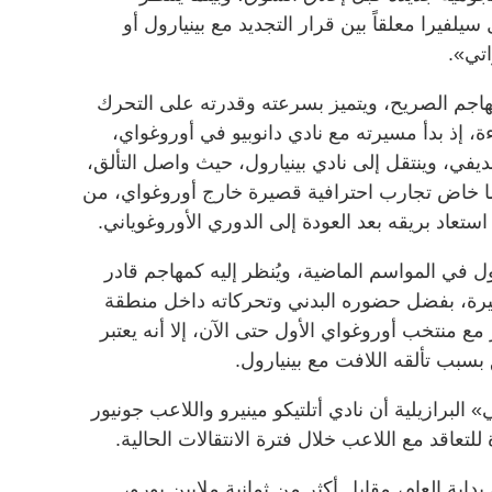
فيرا معلقاً بين قرار التجديد مع بينيارول أو
تي».
اجم الصريح، ويتميز بسرعته وقدرته على التحرك
ة، إذ بدأ مسيرته مع نادي دانوبيو في أوروغواي،
يفي، وينتقل إلى نادي بينيارول، حيث واصل التألق،
ما خاض تجارب احترافية قصيرة خارج أوروغواي، من
استعاد بريقه بعد العودة إلى الدوري الأوروغوياني.
ول في المواسم الماضية، ويُنظر إليه كمهاجم قادر
بيرة، بفضل حضوره البدني وتحركاته داخل منطقة
 منتخب أوروغواي الأول حتى الآن، إلا أنه يعتبر
سبب تألقه اللافت مع بينيارول.
برازيلية أن نادي أتلتيكو مينيرو واللاعب جونيور
تعاقد مع اللاعب خلال فترة الانتقالات الحالية.
داية العام، مقابل أكثر من ثمانية ملايين يورو،