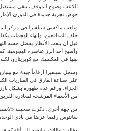
اللاعب وضوح الموقف، يبقى مستقبل سيل
خوض تجربة جديدة في الدوري الإمارا
ويلعب ماكسي سيلفيرا في مركز المه
خلف المدافعين، وإنهاء الهجمات بكفاء
قبل أن يلفت الأنظار بفضل حسه التهد
وأصبح أحد أبرز عناصره الهجومية. ك
بينها في المكسيك مع كويريتارو، لكنه 
وسجل سيلفيرا أرقاماً جيدة مع بينيار
على صناعة الفارق في المباريات الك
الجزاء، ورغم عدم ظهوره بشكل بارز مع
من الأسماء المرشحة لمغادرة الفريق ب
من جهة أخرى، ذكرت صحيفة «لانسي» ال
سانتوس رفضا عرضاً من نادي الوحدة لل
وقالت: «اللاعب انضم إلى أتلتيكو في ب