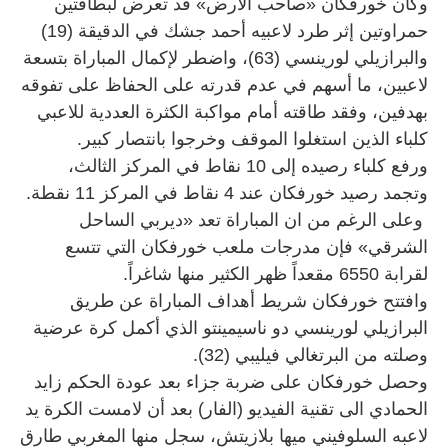
وكان خورفكان «صاحب الأرض» قد تعرض لبطاقتين
حمراوتين إثر طرد لاعبيه أحمد جشك في الدقيقة (19)
والبرازيلي لورينسي (63)، واضطر لإكمال المباراة بتسعة
لاعبين، ما أسهم في عدم قدرته على الحفاظ على تفوقه
بهدفين، وفقد طاقته أمام مواكبة الكثرة العددية للاعبي
كلباء الذين استغلوا الموقف وخرجوا بانتصار كبير.
ورفع كلباء رصيده إلى 10 نقاط في المركز الثالث،
وتجمد رصيد خورفكان عند 4 نقاط في المركز 11 نقطة.
وعلى الرغم من ان المباراة تعد «ديربي الساحل
الشرقي» فإن مدرجات ملعب خورفكان التي تتسع
لقرابة 6550 مقعداً ظهر الكثير منها شاغراً.
وافتتح خورفكان شريط أهداف المباراة عن طريق
البرازيلي لورينسي دو ناسيمينتو الذي أكمل كرة عرضية
وصلته من البرتغالي فيليبي (32).
وحصل خورفكان على ضربة جزاء بعد عودة الحكم زايد
الحمادي الى تقنية الفيديو (الفار) بعد أن لامست الكرة يد
لاعبه السلوفيني ميها بلازيتش، سجل منها المغربي طارق