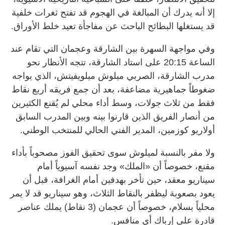
إلا أنه يدرك أن المبالغة في الهجوم قد تفتح ثغرات خلفية
قد يستغلها البطائح الباحث عن مفاجأة تعيد خلط الأوراق.
وفي مواجهة السهرة بين الشارقة وعجمان التي تقام عند
الساعة 20:15 على استاد الشارقة، تتجه الأنظار نحو
مدرب الشارقة، الصربي ميلوش ميلويفيتش، الذي يواجه
ضغوطاً جماهيرية مضاعفة، بعد أن جمع فريقه أربع نقاط
فقط من ثلاث جولات، وسط أداء محلي لم يُقنع الكثيرين
من أنصار الفريق الذين قارنوا بينه وبين المدرب السابق
أولاريو كوزمين، المدير الفني الحالي للمنتخب الوطني.
ولا مفر بالنسبة لميلوش سوى تحقيق الفوز مصحوباً بأداء
مقنع، خصوصاً أن «الملك» وجد نفسه آسيوياً أمام
سيناريو معقد، حين تأخر بهدفين أمام الغرافة، قبل أن
يعود بصعوبة ليظفر بالنقاط الثلاث، وهو سيناريو قد لا يمر
محلياً بسلام، خصوصاً أن عجمان (3 نقاط) يملك عناصر
قادرة على إرباك أي منافس.