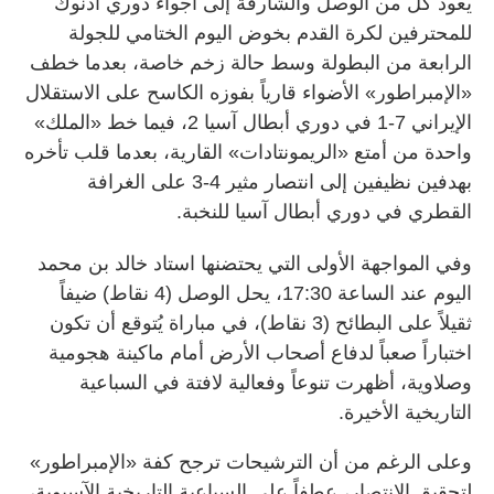
يعود كل من الوصل والشارقة إلى أجواء دوري أدنوك
للمحترفين لكرة القدم بخوض اليوم الختامي للجولة
الرابعة من البطولة وسط حالة زخم خاصة، بعدما خطف
«الإمبراطور» الأضواء قارياً بفوزه الكاسح على الاستقلال
الإيراني 7-1 في دوري أبطال آسيا 2، فيما خط «الملك»
واحدة من أمتع «الريمونتادات» القارية، بعدما قلب تأخره
بهدفين نظيفين إلى انتصار مثير 4-3 على الغرافة
القطري في دوري أبطال آسيا للنخبة.
وفي المواجهة الأولى التي يحتضنها استاد خالد بن محمد
اليوم عند الساعة 17:30، يحل الوصل (4 نقاط) ضيفاً
ثقيلاً على البطائح (3 نقاط)، في مباراة يُتوقع أن تكون
اختباراً صعباً لدفاع أصحاب الأرض أمام ماكينة هجومية
وصلاوية، أظهرت تنوعاً وفعالية لافتة في السباعية
التاريخية الأخيرة.
وعلى الرغم من أن الترشيحات ترجح كفة «الإمبراطور»
لتحقيق الانتصار، عطفاً على السباعية التاريخية الآسيوية،