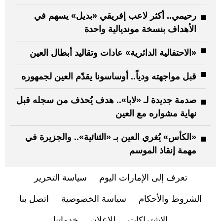
رحيمي.. أكثر لاعب إفريقي «بديل» يسهم في
الأهداف بنسخة مونديالية واحدة
«الاحتفالية الدائرية» عادات وتقاليد أبطال العين
قبل مواجهته ودياً.. أوساسونا يقدّم العين لجمهوره
صدمة جديدة لـ «لابا».. هدف يُحذف من سجله قبل
نهاية مشواره مع العين
«الكأس» يُغري العين بـ «الثنائية».. والجزيرة في
مهمة إنقاذ الموسم
تعرف إلى الإمارات اليوم
سياسة التحرير
الشروط والأحكام
سياسة الخصوصية
اتصل بنا
الاشتراكات
للإعلان
خدماتنا