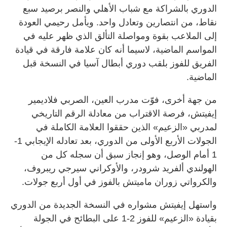
الدوري بالشراكة مع شباب الأهلي والنصر برصيد سبع
نقاط، من انتصارين وتعادل واحد. ويأمل رحيمي العودة
إلى الملاعب بقوة ومواصلة التألق الذي ظهر عليه في
المواسم الماضية، لاسيما أنه كان علامة فارقة في قيادة
الفريق للفوز بلقب دوري أبطال آسيا في النسخة قبل
الماضية.
من جهة أخرى، فوّت مدرب العين، الصربي فلاديمير
إيفيتش، فرصة الاقتراب من معادلة الرقم التاريخي
لمدربي «الزعيم» الذين حققوا العلامة الكاملة في
الجولات الأربع الأولى من الدوري، بعد تعادله الإيجابي 1-
1 أمام الوصل، وهو إنجاز سبق أن سجله كل من
الهولندي ألفريد شرودر، والأوكراني سيرجي ريبروف،
والكرواتي زوران ماميتش بالفوز في أول أربع جولات.
واستهل إيفيتش مشواره في النسخة الجديدة من الدوري
بقيادة «الزعيم» للفوز 2-1 على البطائح في الجولة