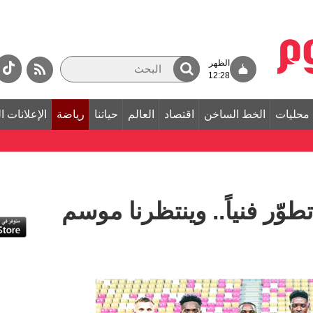
الظهر
12:28
محليات
الخط الساخن
اقتصاد
العالم
حياتنا
رياضة
الإعلانات ا
طوّر فنياً.. وينتظرنا موسم