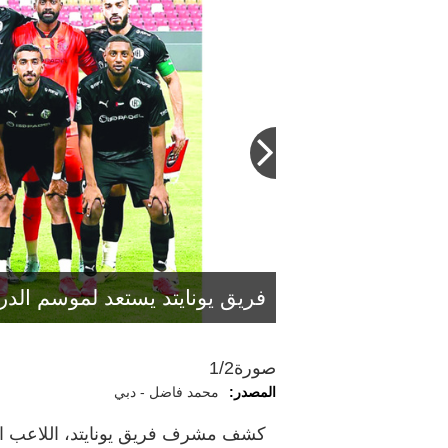
محمد قاسم: بإمكان يونايتد موا
الذي ينطلق في 19 سبتمبر الجاري.
فريق يونايتد يستعد لموسم الدرج
صورة
1/2
المصدر:
محمد فاضل - دبي
كشف مشرف فريق يونايتد، اللاعب ال