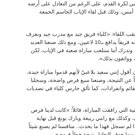
لكرة القدم، على الرغم من التعادل على أرضه
مام كلباء 1-1، أول من أمس، وذلك قبل لقاء الإياب الحاسم الجمعة
ب اللقاء: «كلباء فريق جيد مع مدرب جيد ونعرف
ما نتوقعه، لم يكن من السهل أن نواجه فريقاً يدافع بـ10 لاعبين، ومع ذلك صنعنا العديد
 وندرك أننا سنلعب مباراة صعبة في الإياب، لكن
، وواثقون بذلك».
أقول إنني سعيد بلاعبيّ لأنهم قدموا مباراة جيدة،
اً عن النتيجة، وصنعنا سبع فرص واضحة، وسجلنا
لقائم وانفرادات، كما تألق حارس كلباء في تصديات
التي رافقت المباراة، قائلاً: «كانت لدينا فرص
، وكذلك مع رامي ربيعة وبارك يونغ قبل نهاية
إذا لم تسجل فهذا ما يحدث.. منافسنا لم يصنع شيئاً
 منها هدف التعادل نتيجة خطأ فردي».