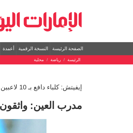
الصفحة الرئيسة
النسخة الرقمية
أعمدة
الرئيسة
رياضة
محلية
إيفيتش: كلباء دافع بـ 10 لاعبين.. لكننا واثقون من العبور في الاياب
مدرب العين: واثقون 