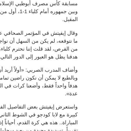
مسابقة كأس مصرف أبوظبي الإسلامي 
وبين جمهوره أ
المقبل.
وقال إيفيتش في المؤتمر الصحافي عق
من الفرص، لقد قلت إننا نحترم كلباء،
هدفنا يظل هو العبور إلى الدور التالي
وأضاف المدرب الصربي: «أولاً أريد أن 
وبالطبع لا يمكن أن نكون راضين تمام
هدفاً واحداً فقط، وأضعنا كرات في ا
عدة».
واستعرض إيفيتش بعض التفاصيل الفنية 
كبيرة مع لابا كودجو في الشوط الثاني
المباراة.. هذه هي كرة القدم، أحياناً 
تقريباً، تسديدة وحيدة من بعيد سجلوا