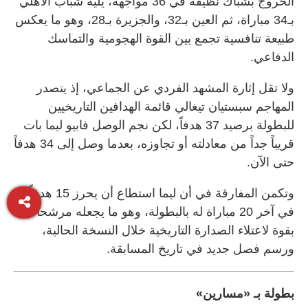
الخروج بشباك نظيفة في 36 مواجهة، يليه شباب الأهلي
بـ34 مباراة، ثم العين بـ32، والجزيرة بـ28، وهو ما يعكس
طبيعة تنافسية تجمع بين القوة الهجومية والتماسك
الدفاعي.
ولا تقل إثارة المشهد الفردي عن الجماعي، إذ يتصدر
المهاجم سبستيان تيغالي قائمة الهدافين التاريخيين
للبطولة برصيد 37 هدفاً، لكن نجم الوصل فابيو ليما بات
قريباً جداً من معادلته أو تجاوزه، بعدما وصل إلى 34 هدفاً
حتى الآن.
وتكمن المفارقة في أن ليما استطاع أن يحرز 15 هدفاً
في آخر 20 مباراة له بالبطولة، وهو ما يجعله مرشحاً
بقوة لاعتلاء الصدارة التاريخية خلال النسخة الحالية،
ورسم فصل جديد في تاريخ المسابقة.
بطولة بـ «مسارين»