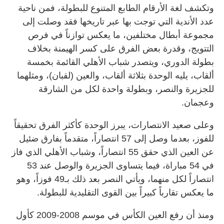
وتكشف لغة الأرقام الطابع المتنوع للبطولة، فمن ناحية
عدد الأندية التي توجت بها عبر تاريخها فقد وصلت إلى
مجموعة أبطال مختلفين، ما يعكس توازناً في فرص
التتويج، وقدرة بعض الفرق على كسر الهيمنة بخلاف
بطولة الدوري، ويتصدر شباب الأهلي القائمة بخمسة
ألقاب، يليه الوحدة بثلاثة ألقاب، والعين (لقبان)، ومثلهما
للجزيرة والنصر، وبطولة واحدة لكل من الشارقة
وعجمان.
وعلى صعيد الانتصارات، يبرز الوحدة كأكثر الفرق تحقيقاً
للفوز، بعدما وصل إلى 57 انتصاراً، متقدماً بفارق ضئيل
عن العين الذي حقق 55 انتصاراً، وشباب الأهلي الذي فاز
في 54 مباراة، فيما يتساوى الجزيرة والوصل عند 53
انتصاراً لكل منهما، ويأتي النصر بعد ذلك بـ49 فوزاً، وهو
ما يعكس تقارباً كبيراً بين القوى التقليدية للبطولة.
ومنذ أن رفع العين الكأس في موسم 2008-2009 كأول