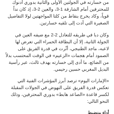
من خسارته في الجولتين الأولى والثانية بدوري أدنوك
للمحترفين أمام الشارقة 1-3، والعين 2-3، إذ كان نداً
قوياً، وكاد يخرج بنقاط من كلتا المواجهتين لولا التفاصيل
الصغيرة التي أدت إلى تلقيه خسارتين.
وكان دبا في طريقه للتعادل 2-2 مع ضيفه العين في
الجولة الثانية، إلا أن البطاقة الحمراء التي تعرض لها
لاعبه، ماجد الطنيجي، أثّرت في قدرة الفريق على
الصمود أمام هجمات «الزعيم» في الوقت المحتسب بدلاً
من الضائع، ما أدى إلى خسارته بهدف ثالث، عبر رأسية
البديل المغربي حسين رحيمي.
«الإمارات اليوم» ترصد أبرز المؤشرات الفنية التي
تعكس قدرة الفريق على النهوض في الجولات المقبلة
لكسر قاعدة «الصاعد هابط» بدوري المحترفين، وذلك
النحو التالي:
أداء منضبط