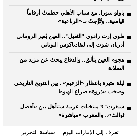
باولو سوزا: مع شباب الأهلي حطمتُ أرقاماً
قياسية.. وتُوِّجتُ بـ «الرباعية»
طوى إرث رادوي "الثقيل".. العين يٌعير الروماني
أدريان شوت إلى ليفادياكوس اليوناني
هجوم العين يتألق.. والدفاع يبحث عن مزيد من
الصلابة
ليلة مثيرة بانتظار «الزعيم».. بين التتويج التاريخي
وصخب «ذروة» صراع الهبوط
سيغرت: 3 منتخبات عربية ستتأهل بين «أفضل
ثوالث».. والمغرب «مباشرة»
تعرف إلى الإمارات اليوم
سياسة التحرير