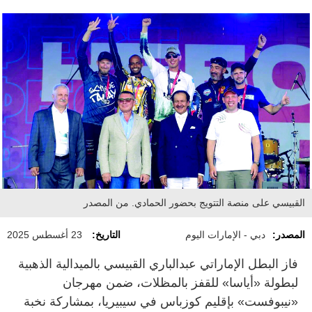
القبيسي على منصة التتويج بحضور الحمادي. من المصدر
المصدر:
دبي - الإمارات اليوم
التاريخ:
23 أغسطس 2025
فاز البطل الإماراتي عبدالباري القبيسي بالميدالية الذهبية
لبطولة «أياسا» للقفز بالمظلات، ضمن مهرجان
«نيبوفست» بإقليم كوزباس في سيبيريا، بمشاركة نخبة