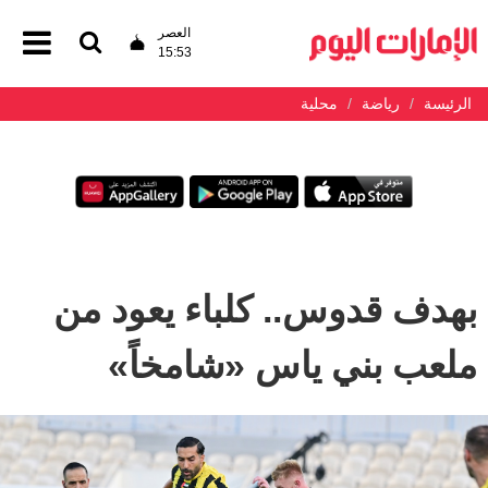
العصر
15:53
الرئيسة
رياضة
محلية
بهدف قدوس.. كلباء يعود من
ملعب بني ياس «شامخاً»