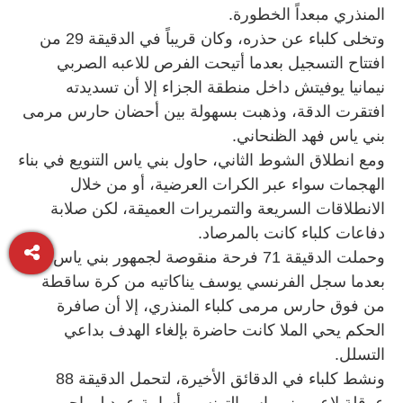
المنذري مبعداً الخطورة.
وتخلى كلباء عن حذره، وكان قريباً في الدقيقة 29 من
افتتاح التسجيل بعدما أتيحت الفرص للاعبه الصربي
نيمانيا يوفيتش داخل منطقة الجزاء إلا أن تسديدته
افتقرت الدقة، وذهبت بسهولة بين أحضان حارس مرمى
بني ياس فهد الظنحاني.
ومع انطلاق الشوط الثاني، حاول بني ياس التنويع في بناء
الهجمات سواء عبر الكرات العرضية، أو من خلال
الانطلاقات السريعة والتمريرات العميقة، لكن صلابة
دفاعات كلباء كانت بالمرصاد.
وحملت الدقيقة 71 فرحة منقوصة لجمهور بني ياس،
بعدما سجل الفرنسي يوسف يناكاتيه من كرة ساقطة
من فوق حارس مرمى كلباء المنذري، إلا أن صافرة
الحكم يحي الملا كانت حاضرة بإلغاء الهدف بداعي
التسلل.
ونشط كلباء في الدقائق الأخيرة، لتحمل الدقيقة 88