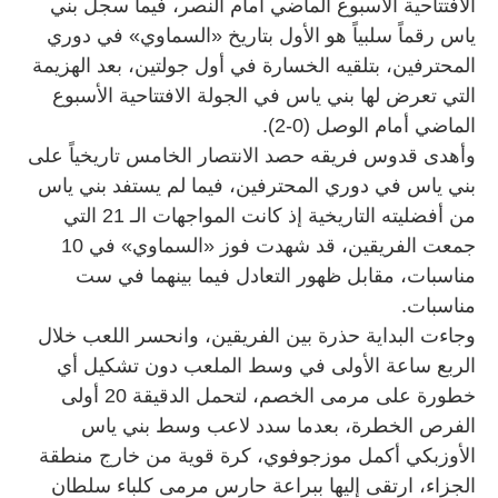
الافتتاحية الأسبوع الماضي أمام النصر، فيما سجل بني
ياس رقماً سلبياً هو الأول بتاريخ «السماوي» في دوري
المحترفين، بتلقيه الخسارة في أول جولتين، بعد الهزيمة
التي تعرض لها بني ياس في الجولة الافتتاحية الأسبوع
الماضي أمام الوصل (0-2).
وأهدى قدوس فريقه حصد الانتصار الخامس تاريخياً على
بني ياس في دوري المحترفين، فيما لم يستفد بني ياس
من أفضليته التاريخية إذ كانت المواجهات الـ 21 التي
جمعت الفريقين، قد شهدت فوز «السماوي» في 10
مناسبات، مقابل ظهور التعادل فيما بينهما في ست
مناسبات.
وجاءت البداية حذرة بين الفريقين، وانحسر اللعب خلال
الربع ساعة الأولى في وسط الملعب دون تشكيل أي
خطورة على مرمى الخصم، لتحمل الدقيقة 20 أولى
الفرص الخطرة، بعدما سدد لاعب وسط بني ياس
الأوزبكي أكمل موزجوفوي، كرة قوية من خارج منطقة
الجزاء، ارتقى إليها ببراعة حارس مرمى كلباء سلطان