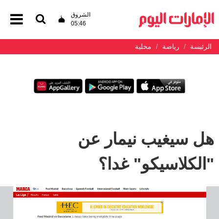
الشروق
05:46
الرئيسة
رياضة
محلية
هل سيغيب نيمار عن
"الكلاسيكو" غدا؟