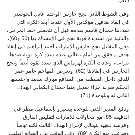
(37).
وفي الشوط الثاني نجح حارس الوحدة عادل الحوسني
في إنقاذ هدفين مؤكدين الأول عندما أبعد الكرة التي
سددها حمدان قاسم بقدمه قبل أن تتخطى خط المرمى،
والثانية من تسديدة قوية نجح في الإمساك بها (50 و60)،
وفي المقابل نجح حارس الإمارات أحمد إبراهيم في إنقاذ
هدف محقق من أمام تيغالي عندم سدد كرة قوية صدها
ببراعة، وعادت الكرة لهرماش الذي سدد بقوة أيضاً ونجح
الحارس في إنقاذها (62). وتعرض المهاجم عامر عمر
للدفع داخل المنطقة من المدافع مبارك سعيد واحتسبها
الحكم ضربة جزاء سجل منها حمدان الكمالي الهدف
الثاني له وللوحدة (71).
ودفع المدير الفني للوحدة بيسيرو بإسماعيل مطر في
الدقيقة 85، مع محاولات للإمارات لتقليص الفارق
وفرصة ذهبية لتيغالي لإحراز الهدف الثالث لكنه تباطأ
وضاعت منه الكرة (89)، وفي الوقت بدل الضائع انقلبت