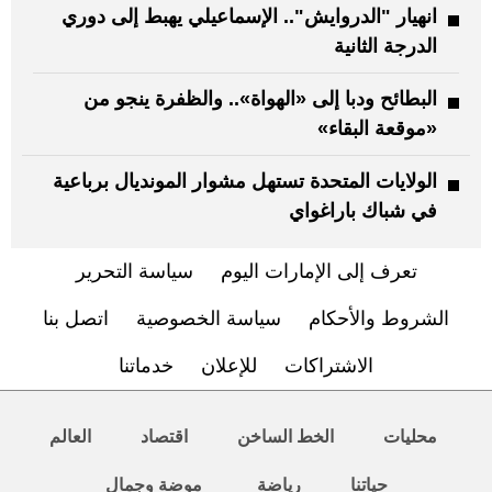
انهيار "الدروايش".. الإسماعيلي يهبط إلى دوري
الدرجة الثانية
البطائح ودبا إلى «الهواة».. والظفرة ينجو من
«موقعة البقاء»
الولايات المتحدة تستهل مشوار المونديال برباعية
في شباك باراغواي
تعرف إلى الإمارات اليوم
سياسة التحرير
الشروط والأحكام
سياسة الخصوصية
اتصل بنا
الاشتراكات
للإعلان
خدماتنا
محليات
الخط الساخن
اقتصاد
العالم
حياتنا
رياضة
موضة وجمال