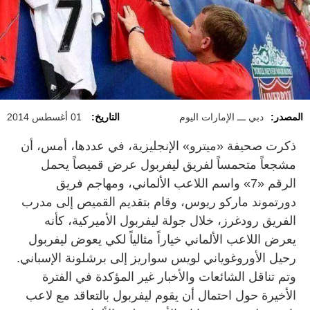
المصدر:
دبي ـــ الإمارات اليوم
التاريخ:
01 أغسطس 2014
ذكرت صحيفة «ميترو» الإنجليزية، في عددها، أمس، أن
مشجعاً متحمساً لفريق ليفربول عرض قميصاً يحمل
الرقم «7» واسم اللاعب الألماني، ومهاجم فريق
دورتموند ماركو ريوس، وقام بتقديم القميص إلى مدرب
الفريق رودغرز، خلال جولة ليفربول الأميركية، كأنه
يعرض اللاعب الألماني خياراً مثالياً لكي يعوض ليفربول
رحيل الأوروغوياني لويس سواريز إلى برشلونة الإسباني.
وتم تناقل الشائعات والأخبار غير المؤكدة في الفترة
الأخيرة حول احتمال أن يقوم ليفربول بالتعاقد مع لاعب