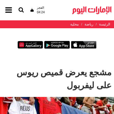
الفجر
04:24
الرئيسة
رياضة
محلية
مشجع يعرض قميص ريوس
على ليفربول