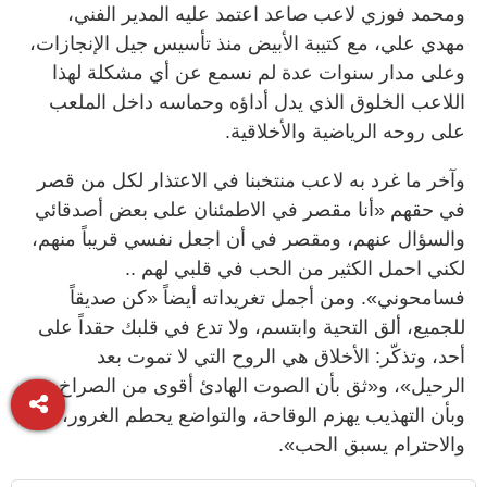
ومحمد فوزي لاعب صاعد اعتمد عليه المدير الفني،
مهدي علي، مع كتيبة الأبيض منذ تأسيس جيل الإنجازات،
وعلى مدار سنوات عدة لم نسمع عن أي مشكلة لهذا
اللاعب الخلوق الذي يدل أداؤه وحماسه داخل الملعب
على روحه الرياضية والأخلاقية.
وآخر ما غرد به لاعب منتخبنا في الاعتذار لكل من قصر
في حقهم «أنا مقصر في الاطمئنان على بعض أصدقائي
والسؤال عنهم، ومقصر في أن اجعل نفسي قريباً منهم،
لكني احمل الكثير من الحب في قلبي لهم ..
فسامحوني». ومن أجمل تغريداته أيضاً «كن صديقاً
للجميع، ألق التحية وابتسم، ولا تدع في قلبك حقداً على
أحد، وتذكّر: الأخلاق هي الروح التي لا تموت بعد
الرحيل»، و«ثق بأن الصوت الهادئ أقوى من الصراخ،
وبأن التهذيب يهزم الوقاحة، والتواضع يحطم الغرور،
والاحترام يسبق الحب».