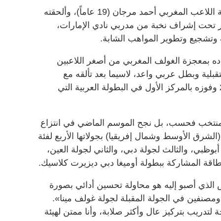
تبنت هيئة الشيخ مكتوم للغولف موهبة اللاعب المغربي أحمد مرجان (19 عاماً)، وألحقته
ر تحت إشراف نخبة من مدربي نادي الإمارات،
وتشجيع وتطوير المواهب الشابة.
ه بمعجزة الغولف المغربي من أصغر اللاعبين
تقبلية وبطل عربي واعد، لاسيما بعد تألقه مع
المنتخب المغربي عامي 2007 و2010 وفوزه بالمركز الأول في البطولة العربية التي
منتخب فحسب، بل نجح الموسم الماضي في انتزاع
الشرق الأوسط وشمال إفريقيا) بجولاتها الأربع لفئة
 أبوظبي، والثالث لجولة دبي، والثاني لجولة العين،
طاقة المشاركة ببطولة أوميغا دبي ديزيرت كلاسيك.
الذي أصبو إليه هو محاولة تحسين أدائي بصورة
صنفين في الجولة المقبلة لجولة غولف مينا».
 لتدريب بتركيز عال وأكثر صلابة، وأنا ممتن لهيئة