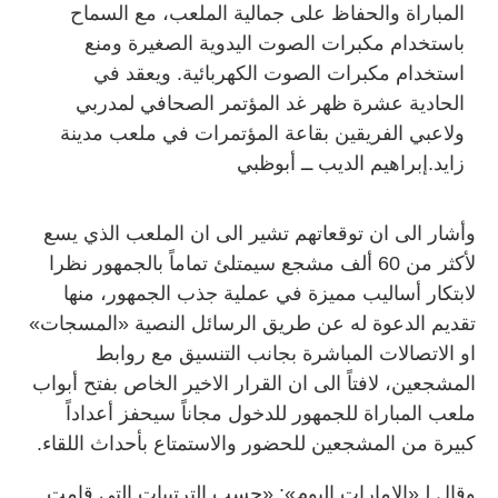
المباراة والحفاظ على جمالية الملعب، مع السماح
باستخدام مكبرات الصوت اليدوية الصغيرة ومنع
استخدام مكبرات الصوت الكهربائية. ويعقد في
الحادية عشرة ظهر غد المؤتمر الصحافي لمدربي
ولاعبي الفريقين بقاعة المؤتمرات في ملعب مدينة
زايد.إبراهيم الديب ــ أبوظبي
وأشار الى ان توقعاتهم تشير الى ان الملعب الذي يسع
لأكثر من 60 ألف مشجع سيمتلئ تماماً بالجمهور نظرا
لابتكار أساليب مميزة في عملية جذب الجمهور، منها
تقديم الدعوة له عن طريق الرسائل النصية «المسجات»
او الاتصالات المباشرة بجانب التنسيق مع روابط
المشجعين، لافتاً الى ان القرار الاخير الخاص بفتح أبواب
ملعب المباراة للجمهور للدخول مجاناً سيحفز أعداداً
كبيرة من المشجعين للحضور والاستمتاع بأحداث اللقاء.
وقال لـ«الإمارات اليوم»: «حسب الترتيبات التي قامت