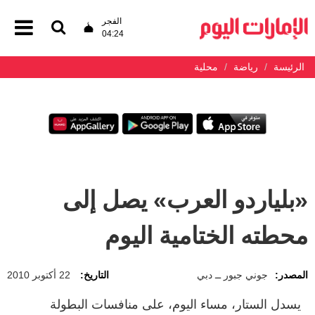
الفجر
04:24
الرئيسة
رياضة
محلية
«بلياردو العرب» يصل إلى
محطته الختامية اليوم
المصدر:
جوني جبور ــ دبي
التاريخ:
22 أكتوبر 2010
يسدل الستار، مساء اليوم، على منافسات البطولة