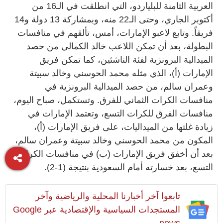
العربية الثامنة للبلياردو، التي انطلقت في الـ16 من
أكتوبر الجاري، وحتى الـ22 منه، وبمشاركة 13 دولة و14
فريقاً. وتابع لاعبو الإمارات، أمس، تألقهم في منافسات
البطولة، بعد أن تمكن اللاعب خالد الكمالي من حصد
الميدالية البرونزية لفئة الناشئين، كما تمكن فريق
الإمارات (أ)، الذي مثله محمد الحوسني وخالد سبيتة
وعمران سالم، من حصد الميدالية البرونزية في
منافسات الكرات الثماني للفرق. وتستكمل، صباح اليوم،
منافسات الفرق للكرات التسع، وتعتمد الإمارات في
زيادة غلتها من الميداليات، على فريق الإمارات (أ)،
المكون من محمد الحوسني وخالد سبيتة وعمران سالم،
بعد أن أخفق فريق الإمارات (ب) في منافسات الكرات
التسع، بعد خسارته أمام السعودية بنتيجة (1-2).
تابعوا آخر أخبارنا المحلية والرياضية وآخر
المستجدات السياسية والإقتصادية عبر Google
news