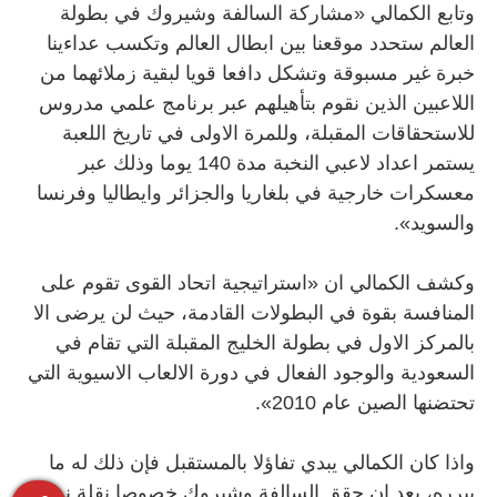
وتابع الكمالي «مشاركة السالفة وشيروك في بطولة
العالم ستحدد موقعنا بين ابطال العالم وتكسب عداءينا
خبرة غير مسبوقة وتشكل دافعا قويا لبقية زملائهما من
اللاعبين الذين نقوم بتأهيلهم عبر برنامج علمي مدروس
للاستحقاقات المقبلة، وللمرة الاولى في تاريخ اللعبة
يستمر اعداد لاعبي النخبة مدة 140 يوما وذلك عبر
معسكرات خارجية في بلغاريا والجزائر وايطاليا وفرنسا
والسويد».
وكشف الكمالي ان «استراتيجية اتحاد القوى تقوم على
المنافسة بقوة في البطولات القادمة، حيث لن يرضى الا
بالمركز الاول في بطولة الخليج المقبلة التي تقام في
السعودية والوجود الفعال في دورة الالعاب الاسيوية التي
تحتضنها الصين عام 2010».
واذا كان الكمالي يبدي تفاؤلا بالمستقبل فإن ذلك له ما
يبرره، بعد ان حقق السالفة وشيروك خصوصا نقلة نوعية