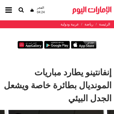
الفجر
04:24
الرئيسة
رياضة
عربية ودولية
إنفانتينو يطارد مباريات
المونديال بطائرة خاصة ويشعل
الجدل البيئي